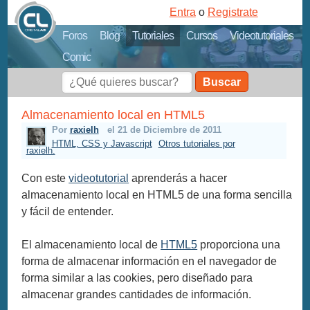
Entra
o
Registrate
Foros
Blog
Tutoriales
Cursos
Videotutoriales
Comic
Buscar
Almacenamiento local en HTML5
Por
raxielh
el 21 de Diciembre de 2011
HTML, CSS y Javascript
Otros tutoriales por
raxielh.
Con este
videotutorial
aprenderás a hacer
almacenamiento local en HTML5 de una forma sencilla
y fácil de entender.
El almacenamiento local de
HTML5
proporciona una
forma de almacenar información en el navegador de
forma similar a las cookies, pero diseñado para
almacenar grandes cantidades de información.