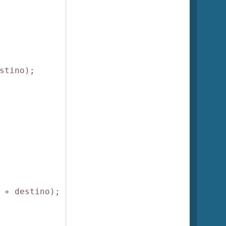
tino);

 + destino);
