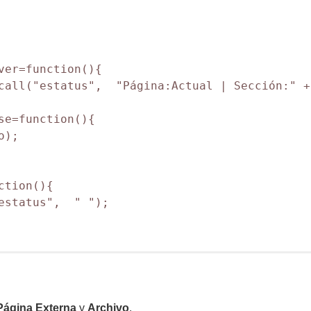
ver=function(){

call("estatus",  "Página:Actual | Sección:" +
se=function(){

);

tion(){

estatus",  " ");

Página Externa
y
Archivo
.