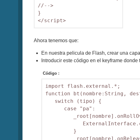
//--> 

}

</script> 
Ahora tenemos que:
En nuestra pelicula de Flash, crear una capa
Introducir este código en el keyframe donde
Código :
import flash.external.*;

function bt(nombre:String, des
   switch (tipo) {

      case "pa":   

         _root[nombre].onRollO
            ExternalInterface.
         }

         _root[nombre].onRelea