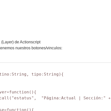
 (Layer) de Actionscript
 tenemos nuestros botones/vinculos:
tino:String, tipo:String){   

ver=function(){

call("estatus",  "Página:Actual | Sección:" +
se=function(){
