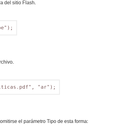
 del sitio Flash.
pe");
rchivo.
iticas.pdf", "ar");
mitirse el parámetro Tipo de esta forma: