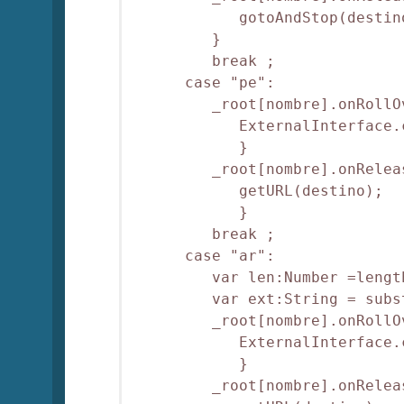
            gotoAndStop(destino
         }

         break ;

      case "pe":

         _root[nombre].onRollO
            ExternalInterface.
            }

         _root[nombre].onRelea
            getURL(destino);

            } 

         break ;

      case "ar":         

         var len:Number =length
         var ext:String = subs
         _root[nombre].onRollO
            ExternalInterface.
            }

         _root[nombre].onRelea