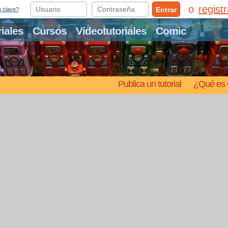
regist
Entrar
o clave?
riales
Cursos
Videotutoriales
Comic
Publica un tutorial
¿Qué es 