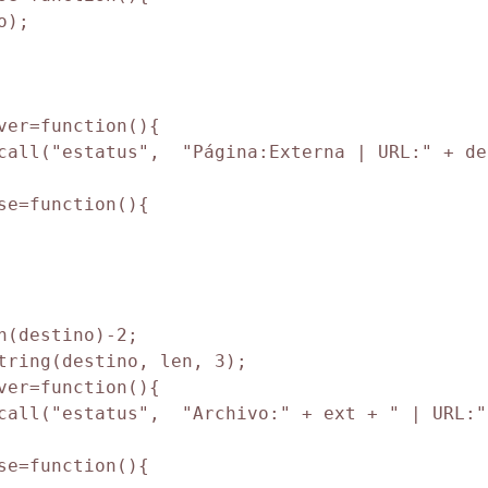
);

ver=function(){

call("estatus",  "Página:Externa | URL:" + des
se=function(){

(destino)-2;

tring(destino, len, 3);

ver=function(){

call("estatus",  "Archivo:" + ext + " | URL:"
se=function(){
