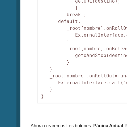
            getURL(destino);

            }         

         break ;      

      default:

         _root[nombre].onRollO
            ExternalInterface.
         }

         _root[nombre].onRelea
            gotoAndStop(destino
         }

   }   

   _root[nombre].onRollOut=func
      ExternalInterface.call("
   } 

}
Ahora crearemos tres botones:
Página Actual
,