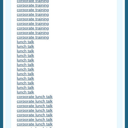
corporate training
corporate training
corporate training
corporate training
corporate training
corporate training
corporate training
corporate training
corporate training
lunch talk
lunch talk
lunch talk
lunch talk
lunch talk
lunch talk
lunch talk
lunch talk
lunch talk
lunch talk
lunch talk
lunch talk
corporate lunch talk
corporate lunch talk
corporate lunch talk
corporate lunch talk
corporate lunch talk
corporate lunch talk
corporate lunch talk