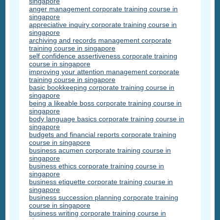
singapore
anger management corporate training course in
singapore
appreciative inquiry corporate training course in
singapore
archiving and records management corporate
training course in singapore
self confidence assertiveness corporate training
course in singapore
improving your attention management corporate
training course in singapore
basic bookkeeping corporate training course in
singapore
being a likeable boss corporate training course in
singapore
body language basics corporate training course in
singapore
budgets and financial reports corporate training
course in singapore
business acumen corporate training course in
singapore
business ethics corporate training course in
singapore
business etiquette corporate training course in
singapore
business succession planning corporate training
course in singapore
business writing corporate training course in