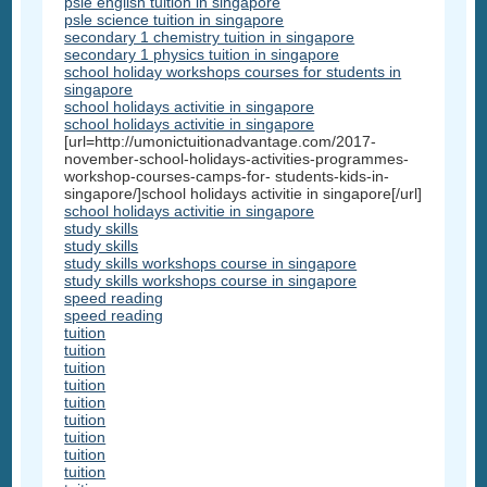
psle english tuition in singapore
psle science tuition in singapore
secondary 1 chemistry tuition in singapore
secondary 1 physics tuition in singapore
school holiday workshops courses for students in
singapore
school holidays activitie in singapore
school holidays activitie in singapore
[url=http://umonictuitionadvantage.com/2017-
november-school-holidays-activities-programmes-
workshop-courses-camps-for- students-kids-in-
singapore/]school holidays activitie in singapore[/url]
school holidays activitie in singapore
study skills
study skills
study skills workshops course in singapore
study skills workshops course in singapore
speed reading
speed reading
tuition
tuition
tuition
tuition
tuition
tuition
tuition
tuition
tuition