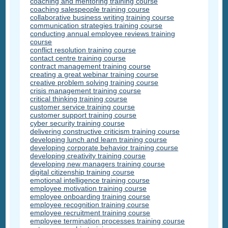
coaching and mentoring training course
coaching salespeople training course
collaborative business writing training course
communication strategies training course
conducting annual employee reviews training
course
conflict resolution training course
contact centre training course
contract management training course
creating a great webinar training course
creative problem solving training course
crisis management training course
critical thinking training course
customer service training course
customer support training course
cyber security training course
delivering constructive criticism training course
developing lunch and learn training course
developing corporate behavior training course
developing creativity training course
developing new managers training course
digital citizenship training course
emotional intelligence training course
employee motivation training course
employee onboarding training course
employee recognition training course
employee recruitment training course
employee termination processes training course