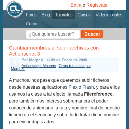
Entra
o
Registrate
Foros
Blog
Tutoriales
Cursos
Videotutoriales
Comic
Buscar
Cambiar nombres al subir archivos con
Actionscript 3
Por MorphX
el 09 de Enero de 2008
Actionscript Masters
Otros tutoriales por
MorphX.
A muchos, nos pasa que queremos subir ficheros
desde nuestras aplicaciones
Flex
o
Flash
, y para ellos
usamos la clase a tal efecto llamada
Filereference
,
pero también nos interesa sobremanera el poder
conocer de antemano la ruta y nombre final de nuestro
fichero en el servidor, y sobre todo tratar dicho nombre
para evitar duplicados.