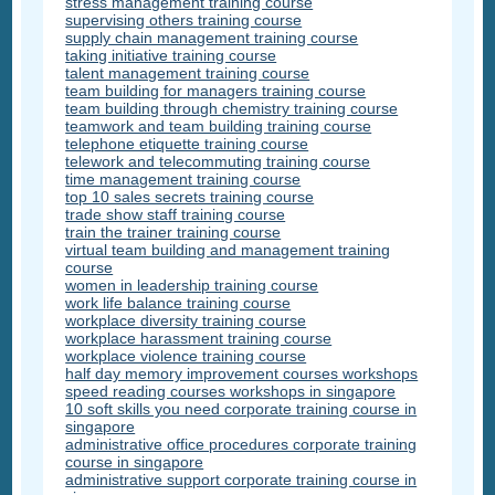
stress management training course
supervising others training course
supply chain management training course
taking initiative training course
talent management training course
team building for managers training course
team building through chemistry training course
teamwork and team building training course
telephone etiquette training course
telework and telecommuting training course
time management training course
top 10 sales secrets training course
trade show staff training course
train the trainer training course
virtual team building and management training
course
women in leadership training course
work life balance training course
workplace diversity training course
workplace harassment training course
workplace violence training course
half day memory improvement courses workshops
speed reading courses workshops in singapore
10 soft skills you need corporate training course in
singapore
administrative office procedures corporate training
course in singapore
administrative support corporate training course in