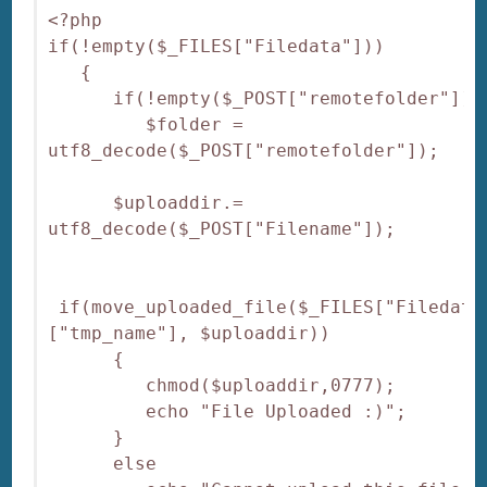
<?php

if(!empty($_FILES["Filedata"]))

   {

      if(!empty($_POST["remotefolder"]))

         $folder = 
utf8_decode($_POST["remotefolder"]);

      $uploaddir.= 
utf8_decode($_POST["Filename"]);

 if(move_uploaded_file($_FILES["Filedata
["tmp_name"], $uploaddir))

      {

         chmod($uploaddir,0777);

         echo "File Uploaded :)";

      }

      else
