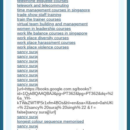
telephone etiquette courses
telework and telecommuting
time management courses in singapore
trade show staff training
train the trainer courses
virtual team building and management
women in leadership courses
work life balance courses in singapore
work place diversity courses
work place harassment courses
work place violence courses
sancy suraj
sancy suraj
sancy suraj
sancy suraj
sancy suraj
sancy suraj
sancy suraj
sancy suraj
[url=https://books.google.com.sg/books?
id=1QykBQAAQBAJ&pg=PT362&lpg=PT362&dq=%22sancy+su
6a_YH-
kTWaZWTfPSr1xfm4BOs&hl=en&sa=X&ved=0ahUKEwi3_5
=% 22sancy% 20suraj% 20singh% 22 & f =
false]sancy suraj[/url]
sancy suraj
longest colour sequence memorised
sancy suraj