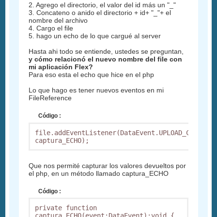
2. Agrego el directorio, el valor del id más un "_"
3. Concateno o anido el directorio + id+ "_"+ el
nombre del archivo
4. Cargo el file
5. hago un echo de lo que cargué al server
Hasta ahi todo se entiende, ustedes se preguntan,
y cómo relacionó el nuevo nombre del file con
mi aplicación Flex?
Para eso esta el echo que hice en el php
Lo que hago es tener nuevos eventos en mi
FileReference
Código :
file.addEventListener(DataEvent.UPLOAD_COMPLETE
captura_ECHO);
Que nos permité capturar los valores devueltos por
el php, en un método llamado captura_ECHO
Código :
private function 
captura_ECHO(event:DataEvent):void {
