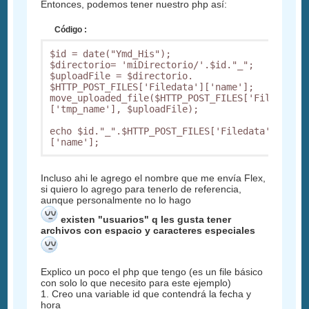
Entonces, podemos tener nuestro php así:
Código :
$id = date("Ymd_His");

$directorio= 'miDirectorio/'.$id."_";

$uploadFile = $directorio. 
$HTTP_POST_FILES['Filedata']['name'];

move_uploaded_file($HTTP_POST_FILES['Filedata'
['tmp_name'], $uploadFile); 

echo $id."_".$HTTP_POST_FILES['Filedata']
['name'];
Incluso ahi le agrego el nombre que me envía Flex,
si quiero lo agrego para tenerlo de referencia,
aunque personalmente no lo hago
existen "usuarios" q les gusta tener
archivos con espacio y caracteres especiales
Explico un poco el php que tengo (es un file básico
con solo lo que necesito para este ejemplo)
1. Creo una variable id que contendrá la fecha y
hora