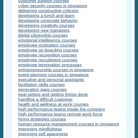
customer support courses
cyber security courses in singapore
delivering constructive criticism
developing a lunch and learn
developing corporate behavior
developing creativity courses
developing new managers
digital citizenship courses
emotional intelligence courses
employee motivation courses
employee on boarding courses
employee recognition courses
employee recruitment courses
employee termination processes
entrepreneurship courses in singapore
event planning courses in singapore
executive and personal assistants
facilitation skills courses
generation gaps courses
goal setting and getting things done
handling a difficult customer
health and wellness at work courses
high performance teams inside the company
high performance teams remote work force
hiring strategies courses
human resource management courses in singapore
improving mindfulness
improving self awareness