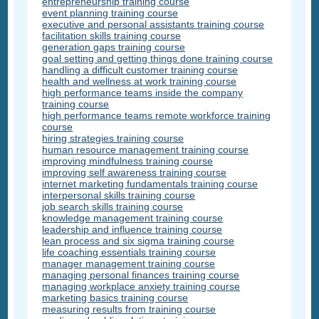
entrepreneurship training course
event planning training course
executive and personal assistants training course
facilitation skills training course
generation gaps training course
goal setting and getting things done training course
handling a difficult customer training course
health and wellness at work training course
high performance teams inside the company
training course
high performance teams remote workforce training
course
hiring strategies training course
human resource management training course
improving mindfulness training course
improving self awareness training course
internet marketing fundamentals training course
interpersonal skills training course
job search skills training course
knowledge management training course
leadership and influence training course
lean process and six sigma training course
life coaching essentials training course
manager management training course
managing personal finances training course
managing workplace anxiety training course
marketing basics training course
measuring results from training course