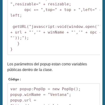
",resizable=" + resizable;

      opc += ",top=" + top + ",left=" + 
left;

 getURL("javascript:void(window.open('" 
+ url + "','" + winName + "','" + opc + 
"'));");

   }

}
Los parámetros del popup estan como variables
públicas dentro de la clase.
Código :
var popup:PopUp = new PopUp();

popup.winName = "Ventana";

popup.url = 