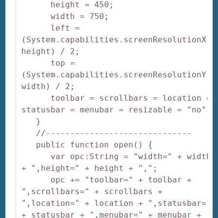
      height = 450;

      width = 750;

      left = 
(System.capabilities.screenResolutionX - 
height) / 2;

      top = 
(System.capabilities.screenResolutionY - 
width) / 2;

      toolbar = scrollbars = location = 
statusbar = menubar = resizable = "no";

   }

   //------------------------------

   public function open() {

      var opc:String = "width=" + width 
+ ",height=" + height + ",";

      opc += "toolbar=" + toolbar + 
",scrollbars=" + scrollbars + 
",location=" + location + ",statusbar=" 
+ statusbar + ",menubar=" + menubar + 