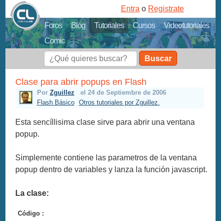
Entra
o
Registrate
Foros
Blog
Tutoriales
Cursos
Videotutoriales
Comic
Buscar
Clase para abrir popups en Flash
Por
Zguillez
el 24 de Septiembre de 2006
Flash Básico
Otros tutoriales por Zguillez.
Esta sencíllisima clase sirve para abrir una ventana
popup.
Simplemente contiene las parametros de la ventana
popup dentro de variables y lanza la función javascript.
La clase:
Código :