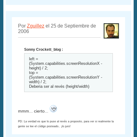
Por
Zguillez
el 25 de Septiembre de
2006
Sonny Crockett_blog :
left =
(System.capabilities.screenResolutionX -
height) / 2;
top =
(System.capabilities.screenResolutionY -
width) / 2;
Deberia ser al revés (height/width)
mmm... cierto...
PD: La verdad es que lo puse al revés a proposito, para ver si realmente la
gente se lee el código posteado.. ¡lo juro!