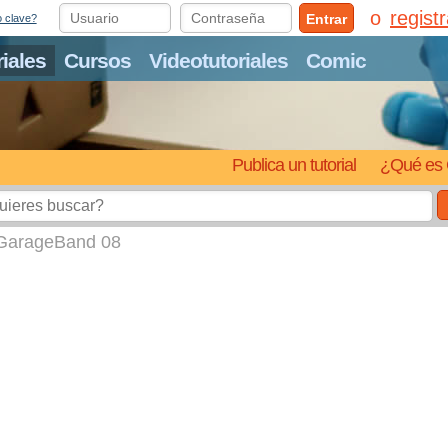
regist
Entrar
o clave?
riales
Cursos
Videotutoriales
Comic
Publica un tutorial
¿Qué es 
 GarageBand 08