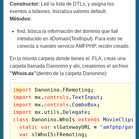
Constructor:
Leé la lista de DTLs, y asigna los
eventos a bótones. Inicializa valores default.
Métodos:
find, búsca la información del dominio que fué
introducido en itDomain(TextInput). Para esto se
conecta a nuestro servicio AMFPHP, recién creado.
En la misma carpeta donde tienes el .FLA, creas una
carpeta llamada Danonino y ahi, crearemos el archivo
"Whois.as"
(dentro de la carpeta Danonino):
import
Danonino
.
FRemoting
;
import
mx
.
controls
.
TextInput
;
import
mx
.
controls
.
ComboBox
;
import
mx
.
utils
.
Delegate
;
class
Danonino
.
WhoIs
extends
MovieClip
{
static
var
slGatewayURL
=
"amfphp/gate
var
slWhoIS
:
FRemoting
;