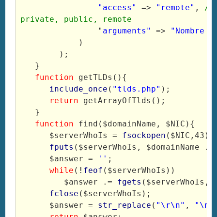
"access"
 => 
"remote"
, 
//
private, public, remote
                "
arguments"
 => 
"Nombre d
            )
        );
   }
function
 getTLDs(){
include_once
(
"tlds.php"
);
return
 getArrayOfTlds();
   }
function
 find($domainName, $NIC){
      $serverWhoIs = 
fsockopen
($NIC,43);
fputs
($serverWhoIs, $domainName . 
      $answer = 
''
;
while
(!
feof
($serverWhoIs)) 
         $answer .= 
fgets
($serverWhoIs,1
fclose
($serverWhoIs);
      $answer = 
str_replace
(
"\r\n"
, 
"\n"
return
 $answer;