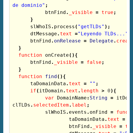
de dominio"
;
btnFind
.
_visible
=
true
;
}
slWhoIS
.
process
(
"getTLDs"
);
dtMessage
.
text
=
"Leyendo TLDs..."
;
btnFind
.
onRelease
=
Delegate
.
creat
}
function
onCreate
(){
btnFind
.
_visible
=
false
;
}
function
find
(){
taDomainData
.
text
=
""
;
if
(
itDomain
.
text
.
length
>
0
){
var
DomainName
:
String
=
itDom
clTLDs
.
selectedItem
.
label
;
slWhoIS
.
events
.
onFind
=
funct
taDomainData
.
text
=
d
btnFind
.
_visible
=
tr