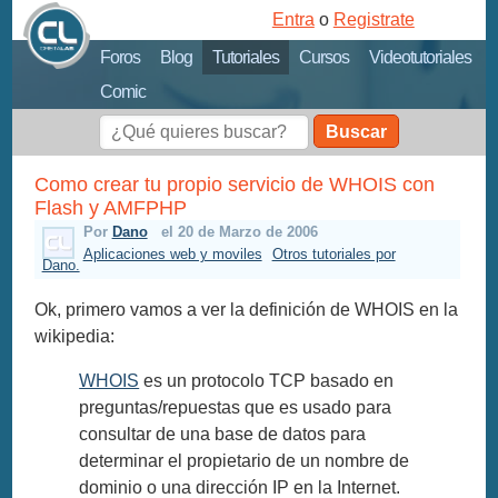
Entra
o
Registrate
Foros
Blog
Tutoriales
Cursos
Videotutoriales
Comic
Buscar
Como crear tu propio servicio de WHOIS con
Flash y AMFPHP
Por
Dano
el 20 de Marzo de 2006
Aplicaciones web y moviles
Otros tutoriales por
Dano.
Ok, primero vamos a ver la definición de WHOIS en la
wikipedia:
WHOIS
es un protocolo TCP basado en
preguntas/repuestas que es usado para
consultar de una base de datos para
determinar el propietario de un nombre de
dominio o una dirección IP en la Internet.