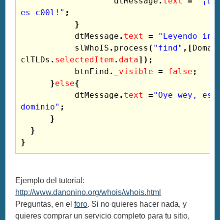
dtMessage
.
text
=
"¡Da
es c00l!"
;
}
dtMessage
.
text
=
"Leyendo inf
slWhoIS
.
process
(
"find"
,[
Domai
clTLDs
.
selectedItem
.
data
]);
btnFind
.
_visible
=
false
;
}
else
{
dtMessage
.
text
=
"Oye wey, escr
dominio"
;
}
}
}
Ejemplo del tutorial:
http://www.danonino.org/whois/whois.html
Preguntas, en el
foro
. Si no quieres hacer nada, y
quieres comprar un servicio completo para tu sitio,