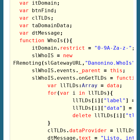
var
itDomain
;
var
btnFind
;
var
clTLDs
;
var
taDomainData
;
var
dtMessage
;
function
WhoIs
(){
itDomain
.
restrict
=
"0-9A-Za-z-"
;
slWhoIS
=
new
FRemoting
(
slGatewayURL
,
"Danonino.WhoIs"
)
slWhoIS
.
events
.
_parent
=
this
;
slWhoIS
.
events
.
onGetTLDs
=
functio
var
llTLDs
:
Array
=
data
;
for
(
var
i
in
llTLDs
){
llTLDs
[
i
][
"label"
]
=
llTLDs
[
i
][
"data"
]
=
l
delete
llTLDs
[
i
][
"tld
}
clTLDs
.
dataProvider
=
llTLDs
;
dtMessage
.
text
=
"Listo, intro