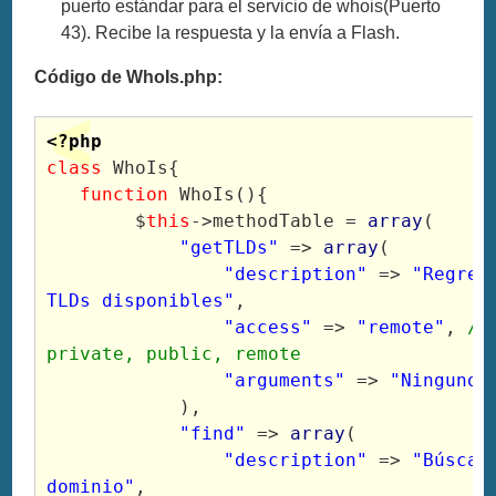
puerto estándar para el servicio de whois(Puerto
43). Recibe la respuesta y la envía a Flash.
Código de WhoIs.php:
<?php
class
 WhoIs{
function
 WhoIs(){
        $
this
->methodTable = 
array
(
"getTLDs"
 => 
array
(
"description"
 => 
"Regres
TLDs disponibles"
,
"access"
 => 
"remote"
, 
//
private, public, remote
"arguments"
 => 
"Ninguno"
            ),
"find"
 => 
array
(
"description"
 => 
"Búsca 
dominio"
,