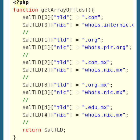
<?php
function
 getArrayOfTlds(){
   $alTLD[0][
"tld"
] = 
".com"
;
   $alTLD[0][
"nic"
] = 
"whois.internic.co
//
   $alTLD[1][
"tld"
] = 
".org"
;
   $alTLD[1][
"nic"
] = 
"whois.pir.org"
;
//
   $alTLD[2][
"tld"
] = 
".com.mx"
;
   $alTLD[2][
"nic"
] = 
"whois.nic.mx"
;
//
   $alTLD[3][
"tld"
] = 
".org.mx"
;
   $alTLD[3][
"nic"
] = 
"whois.nic.mx"
;
//
   $alTLD[4][
"tld"
] = 
".edu.mx"
;
   $alTLD[4][
"nic"
] = 
"whois.nic.mx"
;
//
return
 $alTLD;
}