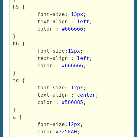
h5 {

	font-size: 
13px
;

	text-align : 
left
;

	color : 
#666666
;

}

h6 {

	font-size:
12px
;

	text-align : 
left
;

	color :
 #666666
;

}

td {

	font-size: 
12px
;

	text-align : 
center
;

	color : 
#586885
;

}

a {

	font-size:
12px
;

	color:
#325FA0
;
