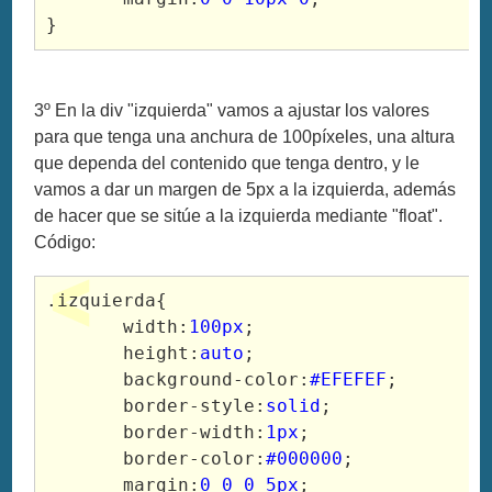
}
3º En la div "izquierda" vamos a ajustar los valores
para que tenga una anchura de 100píxeles, una altura
que dependa del contenido que tenga dentro, y le
vamos a dar un margen de 5px a la izquierda, además
de hacer que se sitúe a la izquierda mediante "float".
Código:
.izquierda{

       width:
100px
;

       height:
auto
;

       background-color:
#EFEFEF
;

       border-style:
solid
;

       border-width:
1px
;

       border-color:
#000000
;

       margin:
0 0 0 5px
;
