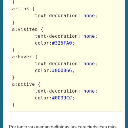
}

a:link {

	text-decoration: 
none
;

}

a:visited {

	text-decoration: 
none
;

	color:
#325FA0
;

}

a:hover {

	text-decoration: 
none
;

	color:
#000066
;

}

a:active {

	text-decoration: 
none
;

	color:
#0099CC
;

}
Por tanto ya quedan definidas las características más