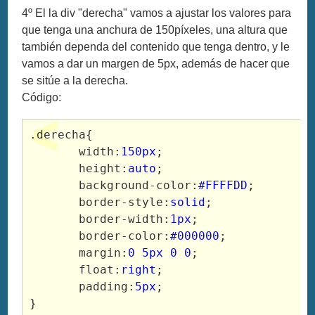
4º El la div "derecha" vamos a ajustar los valores para
que tenga una anchura de 150píxeles, una altura que
también dependa del contenido que tenga dentro, y le
vamos a dar un margen de 5px, además de hacer que
se sitúe a la derecha.
Código:
.derecha{

       width:
150px
;

       height:
auto
;

       background-color:
#FFFFDD
;

       border-style:
solid
;

       border-width:
1px
;

       border-color:
#000000
;

       margin:
0 5px 0 0
;

       float:
right
;

       padding:
5px
;

}