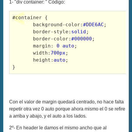
1- "div container: " Código:
#container {

       background-color:
#DDE6AC
;

       border-style:
solid
;

       border-color:
#000000
;

       margin: 
0 auto
;

       width:
700px
;

       height:
auto
;

}
Con el valor de margin quedará centrado, no hace falta
repetir otra vez 0 auto porque ahora mismo el 0 se refire
a arriba y abajo, y el auto a los lados.
2º- En header le damos el mismo ancho que al