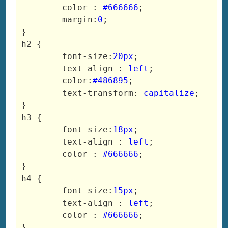
	color :
 #666666
;

	margin:
0
;

}

h2 {

	font-size:
20px
;

	text-align : 
left
;

	color:
#486895
;

	text-transform: 
capitalize
;

}

h3 {

	font-size:
18px
;

	text-align : 
left
;

	color : 
#666666
;

}

h4 {

	font-size:
15px
;

	text-align : 
left
;

	color : 
#666666
;

}
