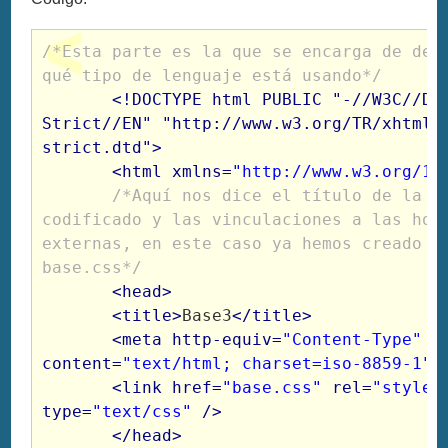
/*Esta parte es la que se encarga de deci
qué tipo de lenguaje está usando*/
<!DOCTYPE html PUBLIC "-//W3C//DTD
Strict//EN" "http://www.w3.org/TR/xhtml1
strict.dtd">

       <html xmlns=
"http://www.w3.org/19
 /*Aquí nos dice el título de la pá
codificado y las vinculaciones a las hoja
externas, en este caso ya hemos creado un
base.css*/
<head>
<title>
Base3
</title>
<meta http-equiv=
"Content-Type"
content=
"text/html; charset=iso-8859-1"
 /
       <link href=
"base.css"
 rel=
"styles
type=
"text/css"
 />

       </head>