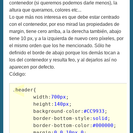
contenedor (si queremos podemos darle menos), la
altura que queramos, colores etc...
Lo que más nos interesa es que debe estar centrado
con el contenedor, por eso mirad las propiedades de
margin, tiene cero arriba, a la derecha también, abajo
tiene 10 px, y a la izquierda de nuevo cero píxeles, por
el mismo orden que los he mencionado. Sólo he
definido el borde de abajo porque los demás tocan a
los del contenedor y resulta feo, y al dejarlos así no
aparecen por defecto.
Código:
.header{

       width:
700px
;

       height:
140px
;

       background-color:
#CC9933
;

       border-bottom-style:
solid
;

       border-bottom-color:
#000000
;

       margin:
0 0 10px 0
;
