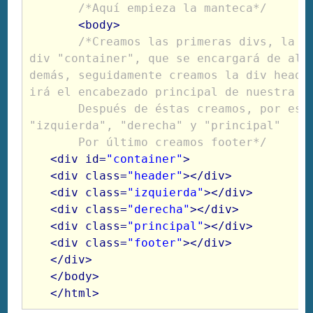
/*Aquí empieza la manteca*/
<body>
/*Creamos las primeras divs, la pr
div "container", que se encargará de albe
demás, seguidamente creamos la div header
irá el encabezado principal de nuestra pá
       Después de éstas creamos, por este orden, las divs 
"izquierda", "derecha" y "principal"

       Por último creamos footer*/
<div id=
"container"
>

   <div class=
"header"
></div>

   <div class=
"izquierda"
></div>

   <div class=
"derecha"
></div>

   <div class=
"principal"
></div>

   <div class=
"footer"
></div>

   </div>

   </body>

   </html>