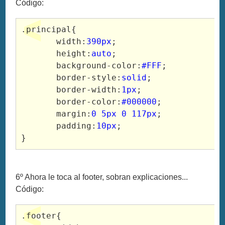
Código:
.principal{

       width:
390px
;

       height:
auto
;

       background-color:
#FFF
;

       border-style:
solid
;

       border-width:
1px
;

       border-color:
#000000
;

       margin:
0 5px 0 117px
;

       padding:
10px
;

}
6º Ahora le toca al footer, sobran explicaciones...
Código:
.footer{
