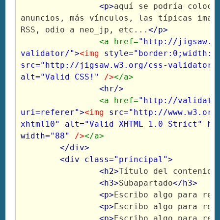
<p>
aquí se podría colocar
anuncios, más vínculos, las típicas image
RSS, odio a neo_jp, etc...
</p>
<a href=
"http://jigsaw.w
validator/"
>
<img
style=
"border:0;width:88p
src="http://jigsaw.w3.org/css-validator/
alt=
"Valid CSS!"
/>
</a>
<hr/>
<a href=
"http://validato
uri=referer"
>
<img
src=
"http://www.w3.org
xhtml10"
alt=
"Valid XHTML 1.0 Strict"
he
width=
"88"
/>
</a>
</div>
<div class=
"principal"
>
<h2>
Título del contenido
<h3>
Subapartado
</h3>
<p>
Escribo algo para rel
		<p>
Escribo algo para rel
		<p>
Escribo algo para rel