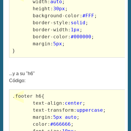
       width:
auto
;

       height:
30px
;

       background-color:
#FFF
;

       border-style:
solid
;

       border-width:
1px
;

       border-color:
#000000
;

       margin:
5px
;

}
...y a su "h6"
Código:
.footer h6{

       text-align:
center
;

       text-transform:
uppercase
;

       margin:
5px auto
;

       color:
#666666
;
