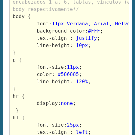
encabezados 1 al 6, tablas, vínculos (en 
body {
	font:
11px Verdana, Arial, Helvet
	background-color:
#FFF
;

	text-align : 
justify
;

	line-height: 
10px
;
}
p {

	font-size:
11px
;

	color: 
#586885
;

	line-height: 
120%
;

}

hr {

	display:
none
;

 }

h1 {

	font-size:
25px
;

	text-align : 
left
;
