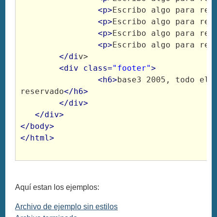
		<p>
Escribo algo para rel
		<p>
Escribo algo para rel
		<p>
Escribo algo para rel
		<p>
Escribo algo para rel
</di
v>
<div class=
"footer"
>
		<h6>
base3 2005, todo el C
reservado
</h6>
</div>

   </div>
</body>
</html>
Aquí estan los ejemplos:
Archivo de ejemplo sin estilos