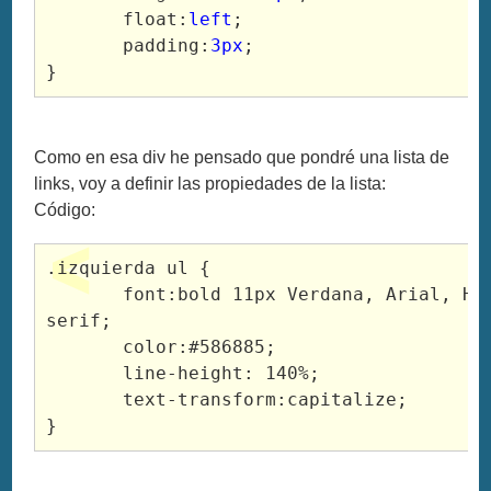
       float:
left
;

       padding:
3px
;

}
Como en esa div he pensado que pondré una lista de
links, voy a definir las propiedades de la lista:
Código:
.izquierda ul {

       font:bold 11px Verdana, Arial, Helvetica, sans-
serif;

       color:#586885;

       line-height: 140%;

       text-transform:capitalize;

}