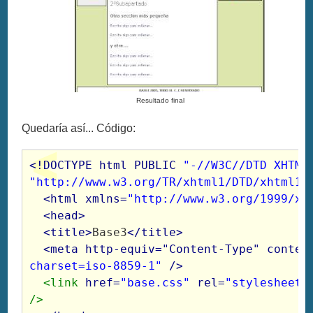
Resultado final
Quedaría así... Código:
<!DOCTYPE html PUBLIC 
"-//W3C//DTD XHTML
"http://www.w3.org/TR/xhtml1/DTD/xhtml1-
  <html xmlns=
"http://www.w3.org/1999/xh
  <head>

  <title>
Base3
</title>

  <meta http-equiv="Content-Type" conten
charset=iso-8859-1"
<link
 href=
"base.css"
 rel=
"stylesheet"
/>