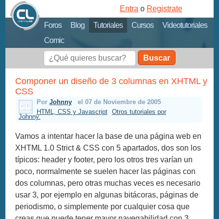
Entra
o
Registrate
Foros
Blog
Tutoriales
Cursos
Videotutoriales
Comic
Buscar
Componer un diseño de 3 columnas en XHTML y
CSS
Por
Johnny
el 07 de Noviembre de 2005
HTML, CSS y Javascript
Otros tutoriales por
Johnny.
Vamos a intentar hacer la base de una página web en
XHTML 1.0 Strict & CSS con 5 apartados, dos son los
típicos: header y footer, pero los otros tres varían un
poco, normalmente se suelen hacer las páginas con
dos columnas, pero otras muchas veces es necesario
usar 3, por ejemplo en algunas bitácoras, páginas de
periodismo, o simplemente por cualquier cosa que
creas que puede tener mayor navegabilidad con 3