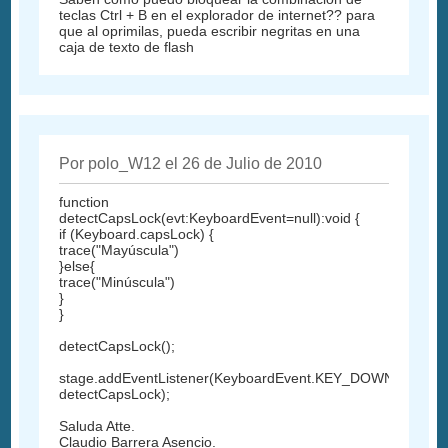
teclas Ctrl + B en el explorador de internet?? para
que al oprimilas, pueda escribir negritas en una
caja de texto de flash
Por polo_W12 el 26 de Julio de 2010
function
detectCapsLock(evt:KeyboardEvent=null):void {
if (Keyboard.capsLock) {
trace("Mayúscula")
}else{
trace("Minúscula")
}
}
detectCapsLock();
stage.addEventListener(KeyboardEvent.KEY_DOWN,
detectCapsLock);
Saluda Atte.
Claudio Barrera Asencio.