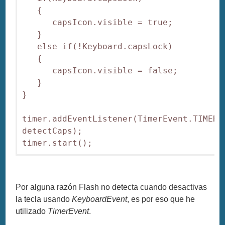
   {

      capsIcon.visible = true;

   }

   else if(!Keyboard.capsLock)

   {

      capsIcon.visible = false;

   }

}

timer.addEventListener(TimerEvent.TIMER, 
detectCaps);

Por alguna razón Flash no detecta cuando desactivas
la tecla usando
KeyboardEvent
, es por eso que he
utilizado
TimerEvent
.