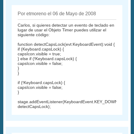
Por etmoreno el 06 de Mayo de 2008
Carlos, si quieres detectar un evento de teclado en
lugar de usar el Objeto Timer puedes utilizar el
siguiente código:
function detectCapsLock(evt:KeyboardEvent):void {
if (Keyboard.capsLock) {
capsIcon.visible = true;
} else if (!Keyboard.capsLock) {
capsIcon.visible = false;
}
}
if (!Keyboard.capsLock) {
capsIcon.visible = false;
}
stage.addEventListener(KeyboardEvent.KEY_DOWN,
detectCapsLock);