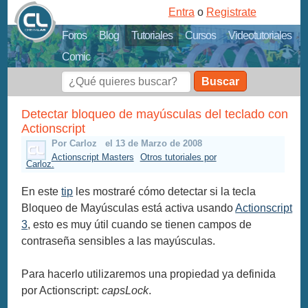
Entra
o
Registrate
Foros
Blog
Tutoriales
Cursos
Videotutoriales
Comic
Buscar
Detectar bloqueo de mayúsculas del teclado con
Actionscript
Por Carloz
el 13 de Marzo de 2008
Actionscript Masters
Otros tutoriales por
Carloz.
En este
tip
les mostraré cómo detectar si la tecla
Bloqueo de Mayúsculas está activa usando
Actionscript
3
, esto es muy útil cuando se tienen campos de
contraseña sensibles a las mayúsculas.
Para hacerlo utilizaremos una propiedad ya definida
por Actionscript:
capsLock
.