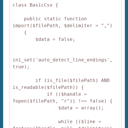
class BasicCsv {

    public static function 
import($filePath, $delimiter = ",")

    {

        $data = false;

ini_set('auto_detect_line_endings', 
true);

        if (is_file($filePath) AND 
is_readable($filePath)) {

            if (($handle = 
fopen($filePath, "r")) !== false) {

                $data = array();

                while (($line = 