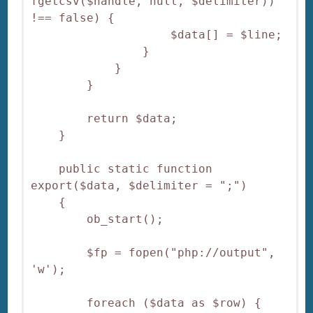
fgetcsv($handle, null, $delimiter)) 
!== false) {

                    $data[] = $line;

                }

            }

        }

        return $data;

    }

    public static function 
export($data, $delimiter = ";")

    {

        ob_start();

        $fp = fopen("php://output", 
'w');

        foreach ($data as $row) {
