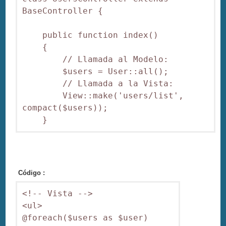
BaseController {

    public function index()

    {

        // Llamada al Modelo:

        $users = User::all();

        // Llamada a la Vista:

        View::make('users/list', 
compact($users));

Código :
<!-- Vista -->

<ul>

@foreach($users as $user)
