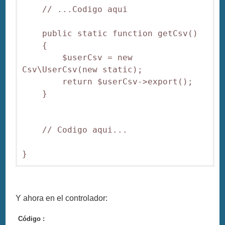
    // ...Codigo aqui

    public static function getCsv()

    {

        $userCsv = new 
Csv\UserCsv(new static);

        return $userCsv->export();

    }

    // Codigo aqui...

Y ahora en el controlador:
Código :