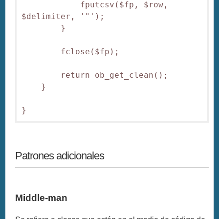
            fputcsv($fp, $row, 
$delimiter, '"');

        }

        fclose($fp);

        return ob_get_clean();

    }

Patrones adicionales
Middle-man