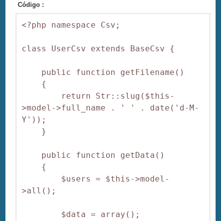
Código :
<?php namespace Csv;

class UserCsv extends BaseCsv {

    public function getFilename()

    {

        return Str::slug($this-
>model->full_name . ' ' . date('d-M-
Y'));

    }

    public function getData()

    {

        $users = $this->model-
>all();

        $data = array();
