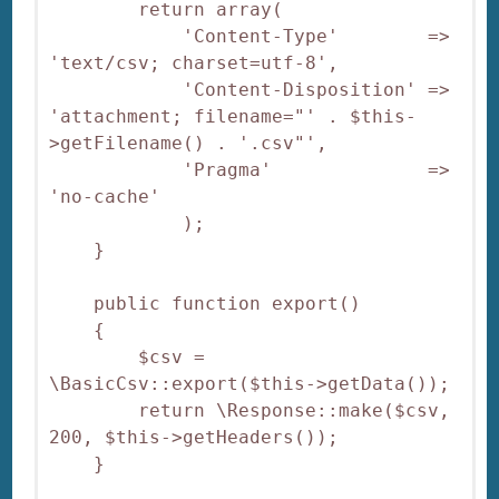
        return array(

            'Content-Type'        => 
'text/csv; charset=utf-8',

            'Content-Disposition' => 
'attachment; filename="' . $this-
>getFilename() . '.csv"',

            'Pragma'              => 
'no-cache'

            );

    }

    public function export()

    {

        $csv = 
\BasicCsv::export($this->getData());

        return \Response::make($csv, 
200, $this->getHeaders());

    }
