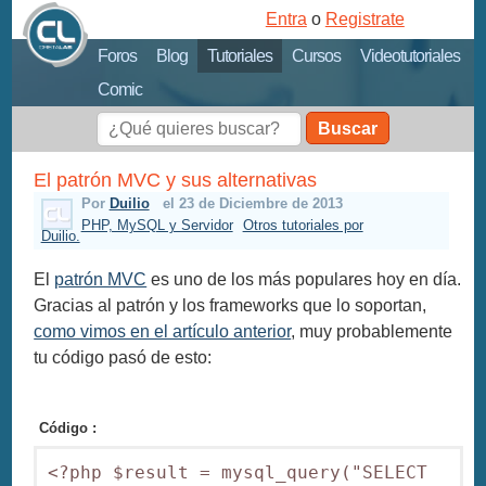
Entra
o
Registrate
Foros
Blog
Tutoriales
Cursos
Videotutoriales
Comic
Buscar
El patrón MVC y sus alternativas
Por
Duilio
el 23 de Diciembre de 2013
PHP, MySQL y Servidor
Otros tutoriales por
Duilio.
El
patrón MVC
es uno de los más populares hoy en día.
Gracias al patrón y los frameworks que lo soportan,
como vimos en el artículo anterior
, muy probablemente
tu código pasó de esto:
Código :
<?php $result = mysql_query("SELECT 