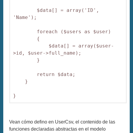
        $data[] = array('ID', 
'Name');

        foreach ($users as $user)

        {

            $data[] = array($user-
>id, $user->full_name);

        }

        return $data;

    }

Vean cómo defino en UserCsv, el contenido de las
funciones declaradas abstractas en el modelo