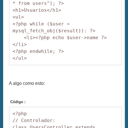
* from users"); ?>

<h1>Usuarios</h1>

<ul>

<?php while ($user = 
mysql_fetch_obj($result)): ?>

    <li><?php echo $user->name ?>
</li>

<?php endwhile; ?>

A algo como esto:
Código :
<?php

// Controlador:

class UsersController extends 