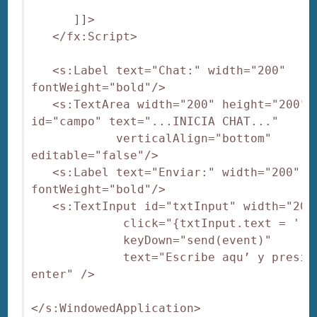
      ]]>

   </fx:Script>

   <s:Label text="Chat:" width="200"  
fontWeight="bold"/>

   <s:TextArea width="200" height="200" 
id="campo" text="...INICIA CHAT..."  

            verticalAlign="bottom" 
editable="false"/>

   <s:Label text="Enviar:" width="200"  
fontWeight="bold"/>

   <s:TextInput id="txtInput" width="200"
             click="{txtInput.text = ''}"
             keyDown="send(event)" 

             text="Escribe aqu’ y presion
enter" />
