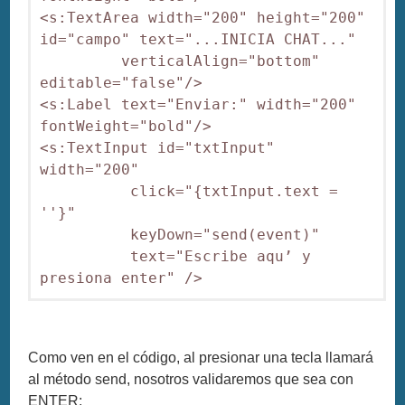
<s:TextArea width="200" height="200" 
id="campo" text="...INICIA CHAT..."  

         verticalAlign="bottom" 
editable="false"/>

<s:Label text="Enviar:" width="200"  
fontWeight="bold"/>

<s:TextInput id="txtInput" 
width="200" 

          click="{txtInput.text = 
''}"

          keyDown="send(event)" 

          text="Escribe aqu’ y 
Como ven en el código, al presionar una tecla llamará
al método send, nosotros validaremos que sea con
ENTER: