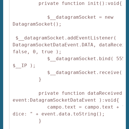
         private function init():void{

            $__datagramSocket = new 
DatagramSocket();

 $__datagramSocket.addEventListener( 
DatagramSocketDataEvent.DATA, dataReceive
false, 0, true );

            $__datagramSocket.bind( 55555
$__IP );

            $__datagramSocket.receive();

         }

         private function dataReceived( 
event:DatagramSocketDataEvent ):void{

            campo.text = campo.text + "\n
dice: " + event.data.toString();

         }
