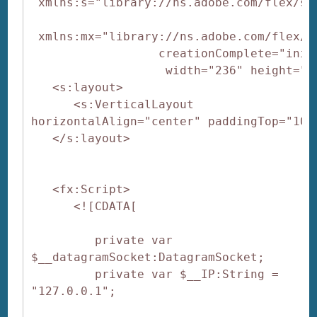
 xmlns:s="library://ns.adobe.com/flex/spa
 xmlns:mx="library://ns.adobe.com/flex/mx
                  creationComplete="init(
                   width="236" height="30
   <s:layout>

      <s:VerticalLayout 
horizontalAlign="center" paddingTop="10"/
   </s:layout>

   <fx:Script>

      <![CDATA[

         private var 
$__datagramSocket:DatagramSocket;

         private var $__IP:String = 
"127.0.0.1";
