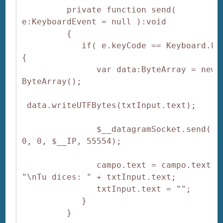
         private function send( 
e:KeyboardEvent = null ):void

         {

            if( e.keyCode == Keyboard.EN
{

               var data:ByteArray = new 
ByteArray();

 data.writeUTFBytes(txtInput.text);

               $__datagramSocket.send( da
0, 0, $__IP, 55554);

               campo.text = campo.text + 
"\nTu dices: " + txtInput.text;

               txtInput.text = "";

            }

         }
