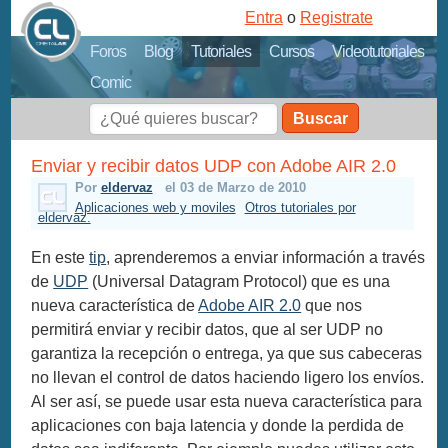
Entra
o
Registrate
Foros
Blog
Tutoriales
Cursos
Videotutoriales
Comic
Buscar
Enviar y recibir datos UDP con Adobe AIR 2.0
Por
eldervaz
el 03 de Marzo de 2010
Aplicaciones web y moviles
Otros tutoriales por
eldervaz.
En este
tip
, aprenderemos a enviar información a través
de
UDP
(Universal Datagram Protocol) que es una
nueva característica de
Adobe AIR 2.0
que nos
permitirá enviar y recibir datos, que al ser UDP no
garantiza la recepción o entrega, ya que sus cabeceras
no llevan el control de datos haciendo ligero los envíos.
Al ser así, se puede usar esta nueva característica para
aplicaciones con baja latencia y donde la perdida de