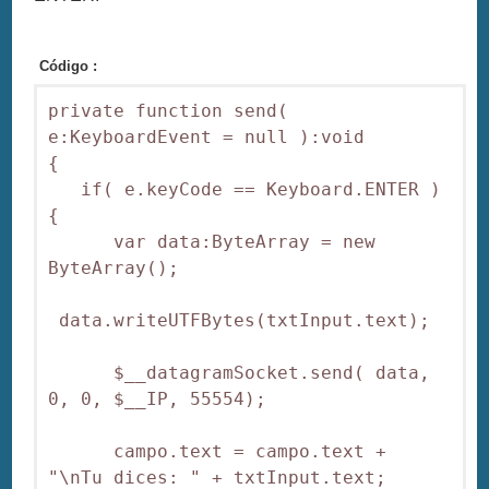
Código :
private function send( 
e:KeyboardEvent = null ):void

{

   if( e.keyCode == Keyboard.ENTER )
{

      var data:ByteArray = new 
ByteArray();

 data.writeUTFBytes(txtInput.text);

      $__datagramSocket.send( data, 
0, 0, $__IP, 55554);

      campo.text = campo.text + 
"\nTu dices: " + txtInput.text;
