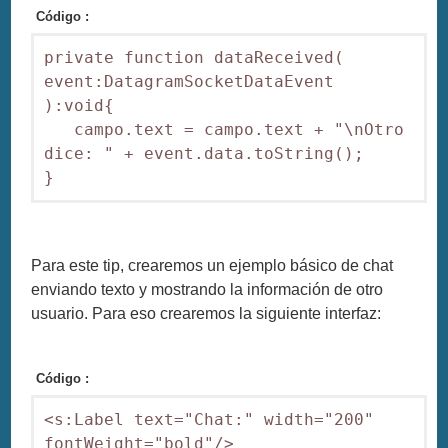
Código :
private function dataReceived( 
event:DatagramSocketDataEvent 
):void{

   campo.text = campo.text + "\nOtro 
dice: " + event.data.toString();

Para este tip, crearemos un ejemplo básico de chat
enviando texto y mostrando la información de otro
usuario. Para eso crearemos la siguiente interfaz:
Código :
<s:Label text="Chat:" width="200"  
fontWeight="bold"/>
