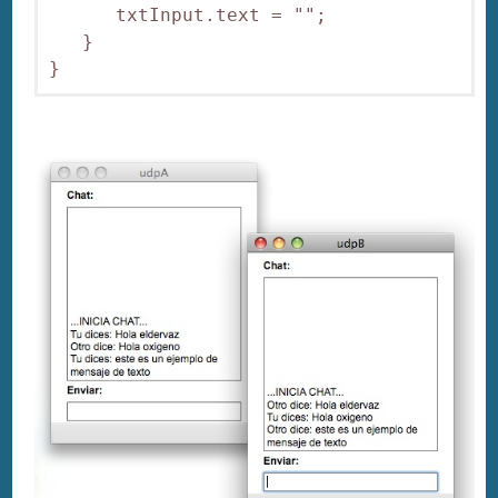
      txtInput.text = "";

   }
