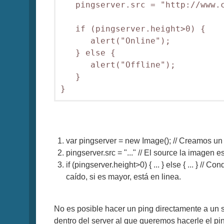
   pingserver.src = "http://www.c
   if (pingserver.height>0) {

      alert("Online");

   } else {

      alert("Offline");

   }

}
var pingserver = new Image(); // Creamos u
pingserver.src = "..." // El source la imagen
if (pingserver.height>0) { ... } else { ... } //
caído, si es mayor, está en linea.
No es posible hacer un ping directamente a un s
dentro del server al que queremos hacerle el pin