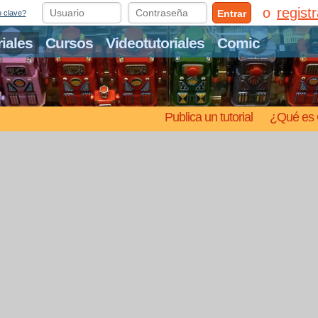
regist
Entrar
o clave?
riales
Cursos
Videotutoriales
Comic
Publica un tutorial
¿Qué es 