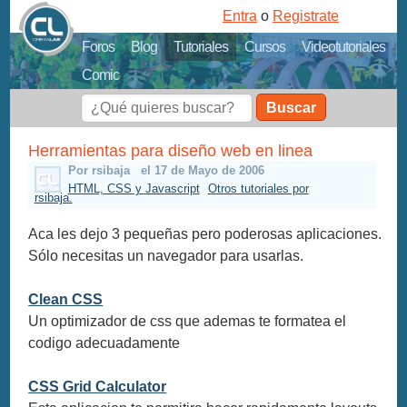
Entra
o
Registrate
Foros
Blog
Tutoriales
Cursos
Videotutoriales
Comic
Buscar
Herramientas para diseño web en linea
Por rsibaja
el 17 de Mayo de 2006
HTML, CSS y Javascript
Otros tutoriales por
rsibaja.
Aca les dejo 3 pequeñas pero poderosas aplicaciones.
Sólo necesitas un navegador para usarlas.
Clean CSS
Un optimizador de css que ademas te formatea el
codigo adecuadamente
CSS Grid Calculator