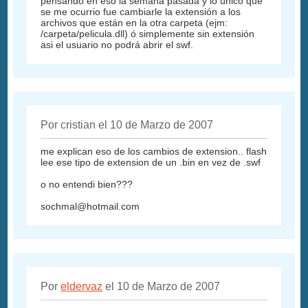
pensando en eso la semana pasada y lo único que
se me ocurrio fue cambiarle la extensión a los
archivos que están en la otra carpeta (ejm:
/carpeta/pelicula.dll) ó simplemente sin extensión
asi el usuario no podrá abrir el swf.
Por cristian el 10 de Marzo de 2007
me explican eso de los cambios de extension.. flash
lee ese tipo de extension de un .bin en vez de .swf
o no entendi bien???
sochmal@hotmail.com
Por
eldervaz
el 10 de Marzo de 2007