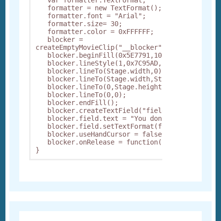
   formatter = new TextFormat();

   formatter.font = "Arial";

   formatter.size= 30;

   formatter.color = 0xFFFFFF;

   blocker = 
createEmptyMovieClip("__blocker",getNextHighest
   blocker.beginFill(0x5E7791,100);

   blocker.lineStyle(1,0x7C95AD,100);

   blocker.lineTo(Stage.width,0);   

   blocker.lineTo(Stage.width,Stage.height);   
   blocker.lineTo(0,Stage.height);

   blocker.lineTo(0,0);   

   blocker.endFill();

   blocker.createTextField("field",1,50,50,400,
   blocker.field.text = "You don't have access!
   blocker.field.setTextFormat(formatter);

   blocker.useHandCursor = false;

   blocker.onRelease = function(){}
