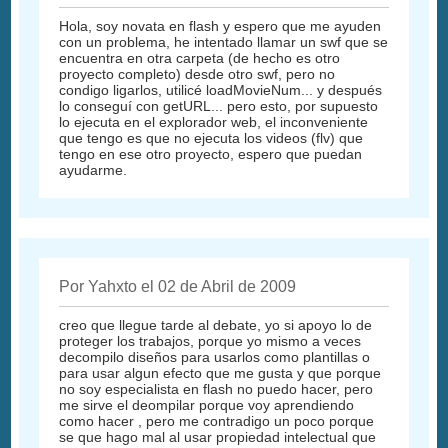
Hola, soy novata en flash y espero que me ayuden
con un problema, he intentado llamar un swf que se
encuentra en otra carpeta (de hecho es otro
proyecto completo) desde otro swf, pero no
condigo ligarlos, utilicé loadMovieNum... y después
lo conseguí con getURL... pero esto, por supuesto
lo ejecuta en el explorador web, el inconveniente
que tengo es que no ejecuta los videos (flv) que
tengo en ese otro proyecto, espero que puedan
ayudarme.
Por Yahxto el 02 de Abril de 2009
creo que llegue tarde al debate, yo si apoyo lo de
proteger los trabajos, porque yo mismo a veces
decompilo diseños para usarlos como plantillas o
para usar algun efecto que me gusta y que porque
no soy especialista en flash no puedo hacer, pero
me sirve el deompilar porque voy aprendiendo
como hacer , pero me contradigo un poco porque
se que hago mal al usar propiedad intelectual que