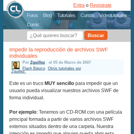
Entra
o
Registrate
Foros
Blog
Tutoriales
Cursos
Videotutoriales
Comic
Buscar
Impedir la reproducción de archivos SWF
individuales
Por
Zguillez
el 05 de Marzo de 2007
Flash Básico
Otros tutoriales por
Zguillez.
Este es un truco
MUY sencillo
para impedir que un
usuario pueda visualizar nuestros archivos SWF de
forma individual.
Por ejemplo
: Tenemos un CD-ROM con una película
principal formada a partir de varios archivos SWF
externos situados dentro de una carpeta. Nuestra
intención es impedir que alguien pueda abrir esta