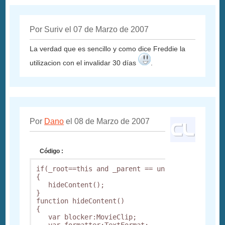
Por Suriv el 07 de Marzo de 2007
La verdad que es sencillo y como dice Freddie la
utilizacion con el invalidar 30 días
.
Por
Dano
el 08 de Marzo de 2007
Código :
if(_root==this and _parent == undefined)

{

   hideContent();

}

function hideContent()

{

   var blocker:MovieClip;

   var formatter:TextFormat;
