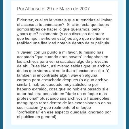
Por Alfonso el 29 de Marzo de 2007
Eldervaz, cual es la ventaja que tu tendrias al limitar
el acceso a tu animacion?. Sí claro esta que todos
somos libres de hacer lo que queramos, pero
¿para que? solamente (y con disculpa del autor
que tiempo invirtio en esto) es algo que no tiene en
realidad una finalidad notable dentro de tu pelicula.
Y Javier, con un punto a mi favor, tu mismo has
aceptado "que cuando eras novato" indagabas en
los archivos para ver si sacabas algo de provecho
de ahi. Pues bien, asi mismo sabias que un archivo
de los que vieras ahi no te iba a funcionar solito. Y,
tambien si encontraste algun wav en alguna
carpeta para escucharlo despues (o algun archivo
similar), habras quedado muy satisfecho por
haberlo extraido, cosa que no hubiera pasado si el
autor hubiera pensado en "darle un enfoque mas
profesional" ofuscando sus archivos o haciendoles
mengurges raros dentro de las extensiones o en su
codificacion (y que realmente el enfoque
"profesional" en ese aspecto quedaria ignorado por
el publico en general).