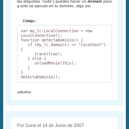
las etiquetas "code") puedes hacer un
domain
para
q solo se ejecute en tu dominio, algo asi:
Código :
var my_lc:LocalConnection = new 
LocalConnection();

function detectaDominio() {

   if (my_lc.domain() == "localhost") 
{

      trace(true);

   } else {

      unloadMovie(this);

   }

}

detectaDominio();
saludos
Por Sarai el 14 de Junio de 2007