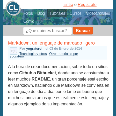
Entra
o
Registrate
Foros
Blog
Tutoriales
Cursos
Videotutoriales
Comic
Buscar
Markdown, un lenguaje de marcado ligero
Por
yograterol
el 03 de Enero de 2014
Tecnologia y otros
Otros tutoriales por
yograterol.
A la hora de crear documentación, sobre todo en sitios
como
Github o Bitbucket
, donde uno se acostumbra a
leer muchos
README
, un gran porcentaje está escrito
en Markdown, haciendo que Markdown se convierta en
un lenguaje del día a día, por lo tanto es bueno que
muchos conozcamos que es realmente este lenguaje y
algunos ejemplos de su implementación.