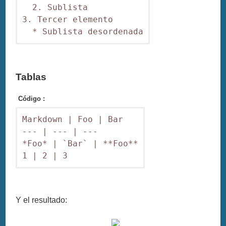
  2. Sublista

3. Tercer elemento

Tablas
Código :
Markdown | Foo | Bar

--- | --- | ---

*Foo* | `Bar` | **Foo**

Y el resultado: