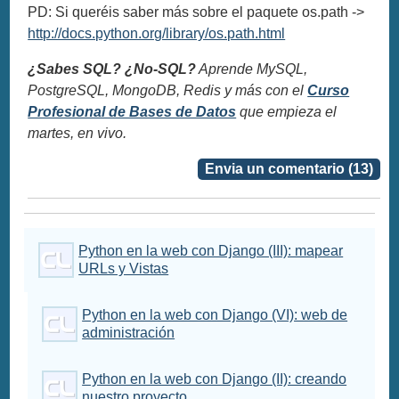
PD: Si queréis saber más sobre el paquete os.path ->
http://docs.python.org/library/os.path.html
¿Sabes SQL? ¿No-SQL?
Aprende MySQL,
PostgreSQL, MongoDB, Redis y más con el
Curso
Profesional de Bases de Datos
que empieza el
martes, en vivo.
Envia un comentario (13)
Python en la web con Django (III): mapear
URLs y Vistas
Python en la web con Django (VI): web de
administración
Python en la web con Django (II): creando
nuestro proyecto