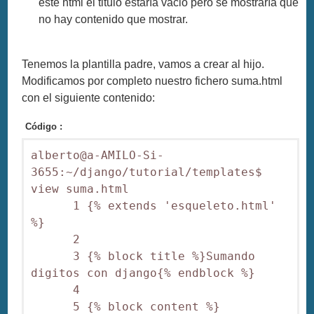
este html el titulo estaría vacio pero se mostraría que
no hay contenido que mostrar.
Tenemos la plantilla padre, vamos a crear al hijo.
Modificamos por completo nuestro fichero suma.html
con el siguiente contenido:
Código :
alberto@a-AMILO-Si-
3655:~/django/tutorial/templates$ 
view suma.html

      1 {% extends 'esqueleto.html' 
%}

      2 

      3 {% block title %}Sumando 
digitos con django{% endblock %}

      4 

      5 {% block content %}
