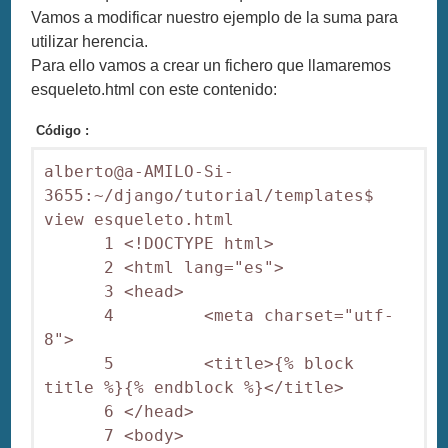
Vamos a modificar nuestro ejemplo de la suma para
utilizar herencia.
Para ello vamos a crear un fichero que llamaremos
esqueleto.html con este contenido:
Código :
alberto@a-AMILO-Si-
3655:~/django/tutorial/templates$ 
view esqueleto.html

      1 <!DOCTYPE html>

      2 <html lang="es">

      3 <head>

      4         <meta charset="utf-
8">

      5         <title>{% block 
title %}{% endblock %}</title>

      6 </head>

      7 <body>
