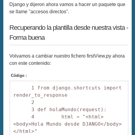
Django y dijeron ahora vamos a hacer un paquete que
se llame "accesos directos".
Recuperando la plantilla desde nuestra vista -
Forma buena
Volvamos a cambiar nuestro fichero firstView.py ahora
con este contenido:
Código :
      1 from django.shortcuts import 
render_to_response

      2 

      3 def holaMundo(request):

      4         html = "<html>
<body>Hola Mundo desde DJANGO</body>
</html>"
