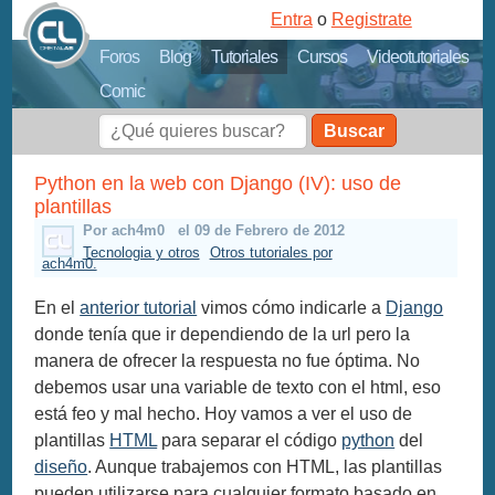
Entra
o
Registrate
Foros
Blog
Tutoriales
Cursos
Videotutoriales
Comic
Buscar
Python en la web con Django (IV): uso de
plantillas
Por ach4m0
el 09 de Febrero de 2012
Tecnologia y otros
Otros tutoriales por
ach4m0.
En el
anterior tutorial
vimos cómo indicarle a
Django
donde tenía que ir dependiendo de la url pero la
manera de ofrecer la respuesta no fue óptima. No
debemos usar una variable de texto con el html, eso
está feo y mal hecho. Hoy vamos a ver el uso de
plantillas
HTML
para separar el código
python
del
diseño
. Aunque trabajemos con HTML, las plantillas
pueden utilizarse para cualquier formato basado en