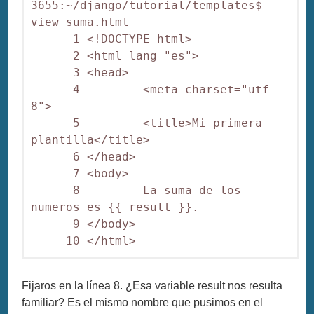
3655:~/django/tutorial/templates$ 
view suma.html

      1 <!DOCTYPE html>

      2 <html lang="es">

      3 <head>

      4         <meta charset="utf-
8">

      5         <title>Mi primera 
plantilla</title>

      6 </head>

      7 <body>

      8         La suma de los 
numeros es {{ result }}.

      9 </body>

     10 </html>
Fijaros en la línea 8. ¿Esa variable result nos resulta
familiar? Es el mismo nombre que pusimos en el