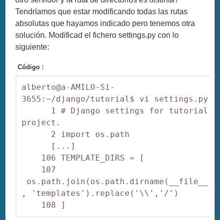
Tendríamos que estar modificando todas las rutas
absolutas que hayamos indicado pero tenemos otra
solución. Modificad el fichero settings.py con lo
siguiente:
Código :
alberto@a-AMILO-Si-
3655:~/django/tutorial$ vi settings.py

      1 # Django settings for tutorial 
project.

      2 import os.path

      [...]

    106 TEMPLATE_DIRS = [

    107        
 os.path.join(os.path.dirname(__file__) 
, 'templates').replace('\\','/')

    108 ]