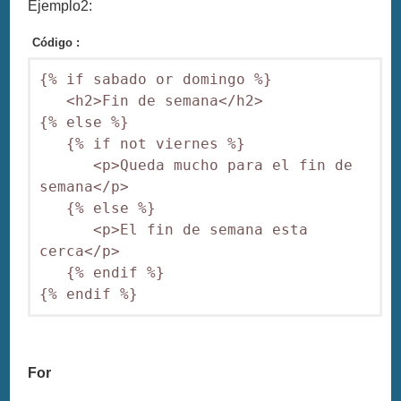
Ejemplo2:
Código :
{% if sabado or domingo %}

   <h2>Fin de semana</h2>

{% else %}

   {% if not viernes %}

      <p>Queda mucho para el fin de 
semana</p>

   {% else %}

      <p>El fin de semana esta 
cerca</p>

   {% endif %}

{% endif %}
For