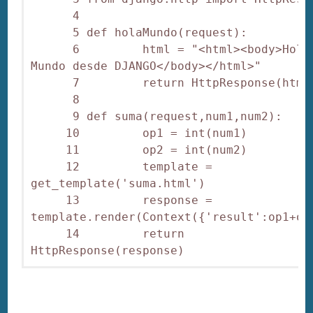
      4 

      5 def holaMundo(request):

      6         html = "<html><body>Hola 
Mundo desde DJANGO</body></html>"

      7         return HttpResponse(html)
      8 

      9 def suma(request,num1,num2):

     10         op1 = int(num1)

     11         op2 = int(num2)

     12         template = 
get_template('suma.html')

     13         response = 
template.render(Context({'result':op1+op2
     14         return 
HttpResponse(response)