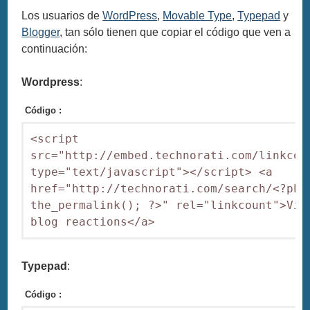
Los usuarios de
WordPress
,
Movable Type
,
Typepad
y
Blogger
, tan sólo tienen que copiar el código que ven a
continuación:
Wordpress
:
Código :
<script 
src="http://embed.technorati.com/linkcoun
type="text/javascript"></script> <a 
href="http://technorati.com/search/<?php 
the_permalink(); ?>" rel="linkcount">View
blog reactions</a>
Typepad
:
Código :