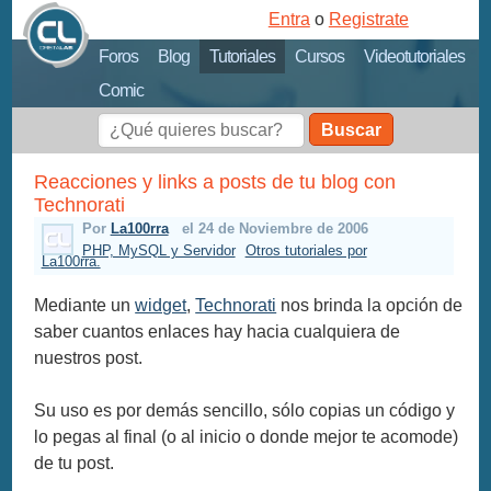
Entra
o
Registrate
Foros
Blog
Tutoriales
Cursos
Videotutoriales
Comic
Buscar
Reacciones y links a posts de tu blog con
Technorati
Por
La100rra
el 24 de Noviembre de 2006
PHP, MySQL y Servidor
Otros tutoriales por
La100rra.
Mediante un
widget
,
Technorati
nos brinda la opción de
saber cuantos enlaces hay hacia cualquiera de
nuestros post.
Su uso es por demás sencillo, sólo copias un código y
lo pegas al final (o al inicio o donde mejor te acomode)
de tu post.