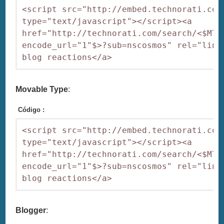
<script src="http://embed.technorati.com/
type="text/javascript"></script><a 
href="http://technorati.com/search/<$MTEn
encode_url="1"$>?sub=nscosmos" rel="linkc
blog reactions</a>
Movable Type
:
Código :
<script src="http://embed.technorati.com/
type="text/javascript"></script><a 
href="http://technorati.com/search/<$MTEn
encode_url="1"$>?sub=nscosmos" rel="linkc
blog reactions</a>
Blogger
: