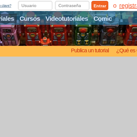
regist
Entrar
o clave?
riales
Cursos
Videotutoriales
Comic
Publica un tutorial
¿Qué es 