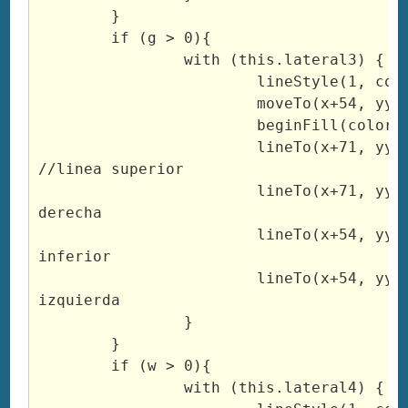
	}

	if (g > 0){

		with (this.lateral3) {

			lineStyle(1, colorL3, 100);

			moveTo(x+54, yy-y-b-g);

			beginFill(colorL3, 100)

			lineTo(x+71, yy-y-13-b-g); 
//linea superior

			lineTo(x+71, yy-13-y-b); //linea 
derecha

			lineTo(x+54, yy-y-b); //linea 
inferior

			lineTo(x+54, yy-y-b-g); //linea 
izquierda

		}

	}

	if (w > 0){

		with (this.lateral4) {
