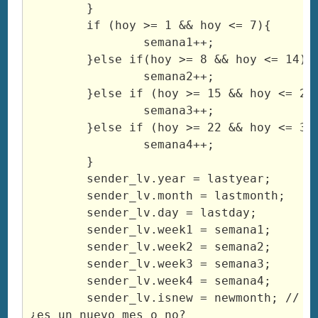
	}

	if (hoy >= 1 && hoy <= 7){

		semana1++;

	}else if(hoy >= 8 && hoy <= 14){

		semana2++;

	}else if (hoy >= 15 && hoy <= 21){

		semana3++;

	}else if (hoy >= 22 && hoy <= 31){

		semana4++;

	}

	sender_lv.year = lastyear;

	sender_lv.month = lastmonth;

	sender_lv.day = lastday;

	sender_lv.week1 = semana1;

	sender_lv.week2 = semana2;

	sender_lv.week3 = semana3;

	sender_lv.week4 = semana4;

	sender_lv.isnew = newmonth; // true || false :: 
¿es un nuevo mes o no?
