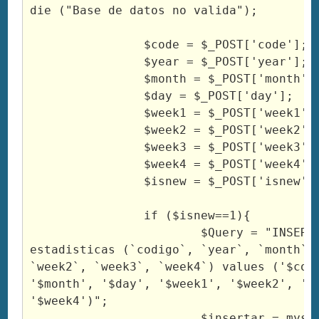
die ("Base de datos no valida");

		$code = $_POST['code'];

		$year = $_POST['year'];

		$month = $_POST['month'];

		$day = $_POST['day'];

		$week1 = $_POST['week1'];

		$week2 = $_POST['week2'];

		$week3 = $_POST['week3'];

		$week4 = $_POST['week4'];

		$isnew = $_POST['isnew'];

		if ($isnew==1){

			$Query = "INSERT into 
estadisticas (`codigo`, `year`, `month`, 
`week2`, `week3`, `week4`) values ('$code
'$month', '$day', '$week1', '$week2', '$w
'$week4')";

			$insertar = mysql_query($Query) 