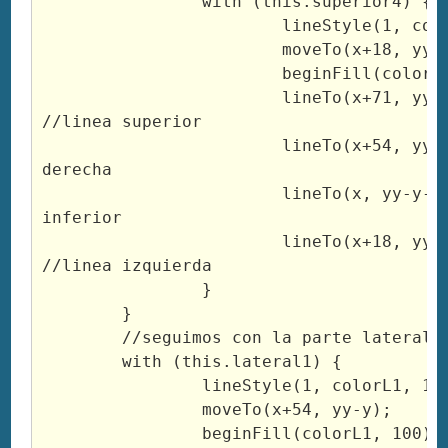
		with (this.superior4) {

			lineStyle(1, colorS4, 100);

			moveTo(x+18, yy-y-13-b-g-w);

			beginFill(colorS4, 100)

			lineTo(x+71, yy-y-13-b-g-w); 
//linea superior

			lineTo(x+54, yy-y-b-g-w); //linea 
derecha

			lineTo(x, yy-y-b-g-w); //linea 
inferior

			lineTo(x+18, yy-y-13-b-g-w); 
//linea izquierda

		}

	}

	//seguimos con la parte lateral de cada cubo

	with (this.lateral1) {

		lineStyle(1, colorL1, 100);

		moveTo(x+54, yy-y);

		beginFill(colorL1, 100)
