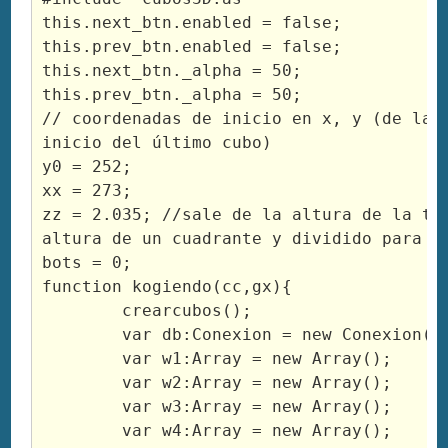
this.next_btn.enabled = false;

this.prev_btn.enabled = false;

this.next_btn._alpha = 50;

this.prev_btn._alpha = 50;

// coordenadas de inicio en x, y (de la p
inicio del último cubo)

y0 = 252;

xx = 273;

zz = 2.035; //sale de la altura de la tab
altura de un cuadrante y dividido para 10
bots = 0;

function kogiendo(cc,gx){

	crearcubos();

	var db:Conexion = new Conexion();

	var w1:Array = new Array();

	var w2:Array = new Array();

	var w3:Array = new Array();

	var w4:Array = new Array();
