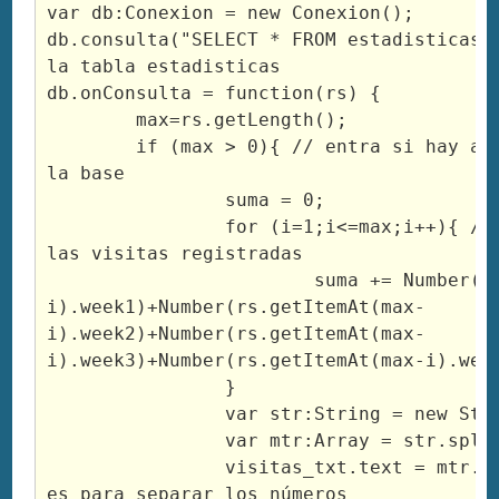
var db:Conexion = new Conexion();

db.consulta("SELECT * FROM estadisticas")
la tabla estadisticas

db.onConsulta = function(rs) {

	max=rs.getLength();

	if (max > 0){ // entra si hay algun registro en 
la base

		suma = 0;

		for (i=1;i<=max;i++){ // contamos todas 
las visitas registradas

			suma += Number(rs.getItemAt(max-
i).week1)+Number(rs.getItemAt(max-
i).week2)+Number(rs.getItemAt(max-
i).week3)+Number(rs.getItemAt(max-i).week
		}

		var str:String = new String(suma+1);

		var mtr:Array = str.split("");

		visitas_txt.text = mtr.join(" "); //esto 
es para separar los números
