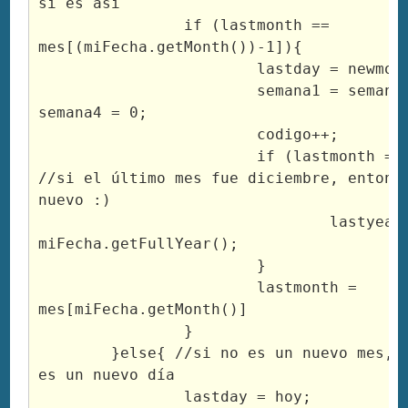
si es así

		if (lastmonth == 
mes[(miFecha.getMonth())-1]){

			lastday = newmonth = 1;

			semana1 = semana2 = semana3 = 
semana4 = 0;

			codigo++;

			if (lastmonth == "Diciembre"){ 
//si el último mes fue diciembre, entonce
nuevo :)

				lastyear = 
miFecha.getFullYear();

			}

			lastmonth = 
mes[miFecha.getMonth()]

		}

	}else{ //si no es un nuevo mes, etonces vemos si 
es un nuevo día

		lastday = hoy;
