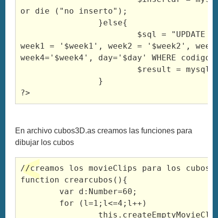
or die ("no inserto");

		}else{

			$sql = "UPDATE estadisticas SET 
week1 = '$week1', week2 = '$week2', week3
week4='$week4', day='$day' WHERE codigo =
			$result = mysql_query($sql); 

		}

En archivo cubos3D.as creamos las funciones para
dibujar los cubos
//creamos los movieClips para los cubos

function crearcubos(){

	var d:Number=60;

	for (l=1;l<=4;l++)

		this.createEmptyMovieClip("superior"+l, 