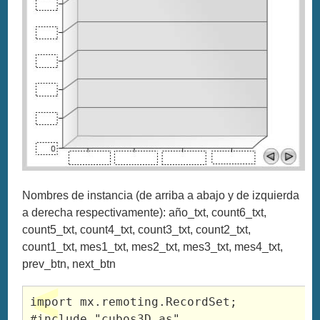
Nombres de instancia (de arriba a abajo y de izquierda
a derecha respectivamente): año_txt, count6_txt,
count5_txt, count4_txt, count3_txt, count2_txt,
count1_txt, mes1_txt, mes2_txt, mes3_txt, mes4_txt,
prev_btn, next_btn
import mx.remoting.RecordSet;

#include "cubos3D.as"
