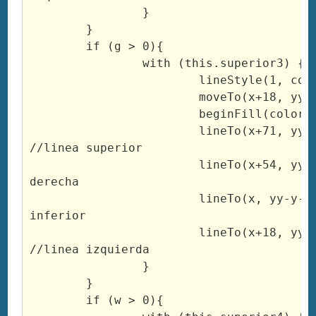
		}

	}

	if (g > 0){

		with (this.superior3) {

			lineStyle(1, colorS3, 100);

			moveTo(x+18, yy-y-13-b-g);

			beginFill(colorS3, 100)

			lineTo(x+71, yy-y-13-b-g); 
//linea superior

			lineTo(x+54, yy-y-b-g); //linea 
derecha

			lineTo(x, yy-y-b-g); //linea 
inferior

			lineTo(x+18, yy-y-13-b-g); 
//linea izquierda

		}

	}

	if (w > 0){
