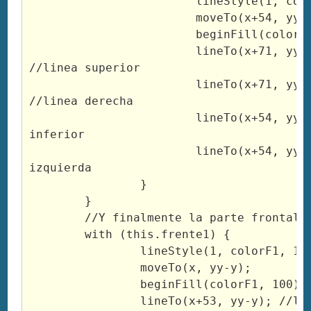
			lineStyle(1, colorL4, 100);

			moveTo(x+54, yy-y-b-g-w);

			beginFill(colorL4, 100)

			lineTo(x+71, yy-y-13-b-g-w); 
//linea superior

			lineTo(x+71, yy-13-y-b-g); 
//linea derecha

			lineTo(x+54, yy-y-b-g); //linea 
inferior

			lineTo(x+54, yy-y-b-g-w); //linea 
izquierda

		}

	}

	//Y finalmente la parte frontal

	with (this.frente1) {

		lineStyle(1, colorF1, 100);

		moveTo(x, yy-y);

		beginFill(colorF1, 100)

		lineTo(x+53, yy-y); //linea superior
