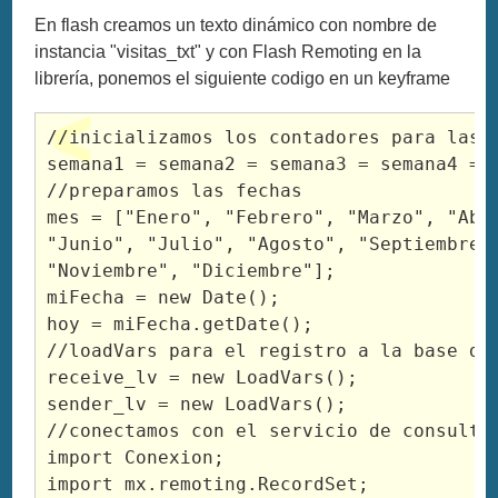
En flash creamos un texto dinámico con nombre de
instancia "visitas_txt" y con Flash Remoting en la
librería, ponemos el siguiente codigo en un keyframe
//inicializamos los contadores para las s
semana1 = semana2 = semana3 = semana4 = 0
//preparamos las fechas

mes = ["Enero", "Febrero", "Marzo", "Abri
"Junio", "Julio", "Agosto", "Septiembre",
"Noviembre", "Diciembre"];

miFecha = new Date();

hoy = miFecha.getDate();

//loadVars para el registro a la base de 
receive_lv = new LoadVars();

sender_lv = new LoadVars();

//conectamos con el servicio de consultas
import Conexion;

import mx.remoting.RecordSet;
