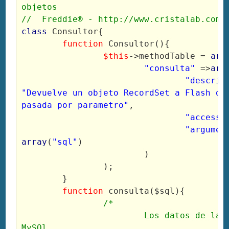
objetos

//  Freddie® - http://www.cristalab.com/
class
 Consultor{

function
 Consultor(){

$this
->methodTable = 
arr
"consulta"
 =>
arr
"descrip
"Devuelve un objeto RecordSet a Flash de 
pasada por parametro"
,

"access"
"argumen
array
(
"sql"
)

			)

		);

	}

function
 consulta($sql){

/*

			Los datos de la base de datos 
MySQl
