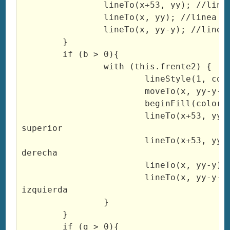
		lineTo(x+53, yy); //linea derecha

		lineTo(x, yy); //linea inferior

		lineTo(x, yy-y); //linea izquierda

	}

	if (b > 0){

		with (this.frente2) {

			lineStyle(1, colorF2, 100);

			moveTo(x, yy-y-b);

			beginFill(colorF2, 100)

			lineTo(x+53, yy-y-b); //linea 
superior

			lineTo(x+53, yy-y); //linea 
derecha

			lineTo(x, yy-y); //linea inferior

			lineTo(x, yy-y-b); //linea 
izquierda

		}

	}

	if (g > 0){
