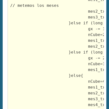
// metemos los meses

				mes2_txt.text = month[2];

				mes3_txt.text = month[1];

			}else if (long == 2){

				gx -= 140;

				nCube=2;

				mes1_txt.text = month[2];

				mes2_txt.text = month[1];

			}else if (long == 1){

				gx -= 210;

				nCube=1;

				mes1_txt.text = month[1];

			}else{

				nCube=4;

				mes1_txt.text = month[4];

				mes2_txt.text = month[3];

				mes3_txt.text = month[2];

				mes4_txt.text = month[1];
