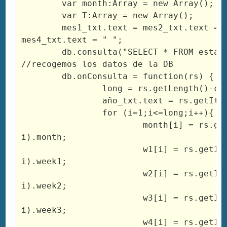
	var month:Array = new Array();

	var T:Array = new Array();

	mes1_txt.text = mes2_txt.text = mes3_txt.text = 
mes4_txt.text = " ";

	db.consulta("SELECT * FROM estadisticas"); 
//recogemos los datos de la DB

	db.onConsulta = function(rs) {

		long = rs.getLength()-cc;

		año_txt.text = rs.getItemAt(long-1).year;

		for (i=1;i<=long;i++){

			month[i] = rs.getItemAt(long-
i).month;

			w1[i] = rs.getItemAt(long-
i).week1;

			w2[i] = rs.getItemAt(long-
i).week2;

			w3[i] = rs.getItemAt(long-
i).week3;

			w4[i] = rs.getItemAt(long-