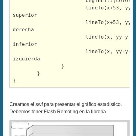
			beginFill(colorF4, 100)

			lineTo(x+53, yy-y-b-g-w); //linea 
superior

			lineTo(x+53, yy-y-b-g); //linea 
derecha

			lineTo(x, yy-y-b-g); //linea 
inferior

			lineTo(x, yy-y-b-g-w); //linea 
izquierda

		}

	}

Creamos el swf para presentar el gráfico estadístico.
Debemos tener Flash Remoting en la librería