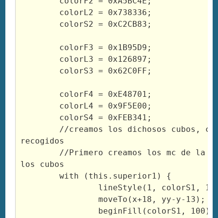
	colorF2 = 0xA5BC4E;

	colorL2 = 0x738336;

	colorS2 = 0xC2CB83;

	colorF3 = 0x1B95D9;

	colorL3 = 0x126897;

	colorS3 = 0x62C0FF;

	colorF4 = 0xE48701;

	colorL4 = 0x9F5E00;

	colorS4 = 0xFEB341;

	//creamos los dichosos cubos, con los parametros 
recogidos

	//Primero creamos los mc de la parte superior de 
los cubos

	with (this.superior1) {

		lineStyle(1, colorS1, 100);

		moveTo(x+18, yy-y-13);

		beginFill(colorS1, 100)
