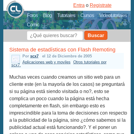
Entra
o
Registrate
Foros
Blog
Tutoriales
Cursos
Videotutoriales
Comic
Buscar
Sistema de estadísticas con Flash Remoting
Por
scx7
el 12 de Diciembre de 2005
Aplicaciones web y moviles
Otros tutoriales por
scx7.
Muchas veces cuando creamos un sitio web para un
cliente este (en la mayoría de los casos) se preguntará
si su página está siendo visitada o no?, esto se
complica un poco cuando la página está hecha
completamente en flash, sin embargo esto es
imprescindible para la toma de decisiones con respecto
a la publicidad de la página, sino ¿cómo sabemos si la
publicidad actual está funcionando?. Y el poner un