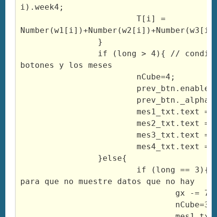
i).week4;

			T[i] = 
Number(w1[i])+Number(w2[i])+Number(w3[i])
		}

		if (long > 4){ // condicionales para los 
botones y los meses

			nCube=4;

			prev_btn.enabled = true;

			prev_btn._alpha = 100;

			mes1_txt.text = month[4];

			mes2_txt.text = month[3];

			mes3_txt.text = month[2];

			mes4_txt.text = month[1];

		}else{

			if (long == 3){ //condicionamos 
para que no muestre datos que no hay

				gx -= 70;

				nCube=3;

				mes1_txt.text = month[3]; 