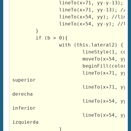
		lineTo(x+71, yy-y-13); //linea superior

		lineTo(x+71, yy-13); //linea derecha

		lineTo(x+54, yy); //linea inferior

		lineTo(x+54, yy-y); //linea izquierda

	}

	if (b > 0){

		with (this.lateral2) {

			lineStyle(1, colorL2, 100);

			moveTo(x+54, yy-y-b);

			beginFill(colorL2, 100)

			lineTo(x+71, yy-y-13-b); //linea 
superior

			lineTo(x+71, yy-13-y); //linea 
derecha

			lineTo(x+54, yy-y); //linea 
inferior

			lineTo(x+54, yy-y-b); //linea 
izquierda

		}
