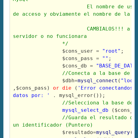
			El nombre de usuario, el password 
de acceso y obviamente el nombre de la ba
			CAMBIALOS!!! a los tuyos del 
servidor o no funcionara

		*/
		$cons_user = 
"root"
;

		$cons_pass = 
""
;

		$cons_db = 
"BASE_DE_DATO
//Conecta a la base de d
		$dbh=
mysql_connect
(
"loca
,$cons_pass) 
or die
 (
'Error conectandose 
datos por: '
 . mysql_error());

//Selecciona la base de 
mysql_select_db
 ($cons_db
//Guarda el resultado de 
un identificador (Puntero)
		$resultado=
mysql_query
($