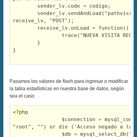
	sender_lv.code = codigo;

	sender_lv.sendAndLoad("pathvisitor.php", 
receive_lv, "POST");

	receive_lv.onLoad = function() {

		trace("NUEVA VISITA REGISTRADA");

	}

}

Pasamos los valores de flash para ingresar o modificar
la tabla estadísticas en nuestra base de datos, según
sea el caso
<?php

		$connection = mysql_connect("localhost", 
"root", "") or die ('Acceso negado a la b
 		$db = mysql_select_db("BASE_DE_DATOS") or 