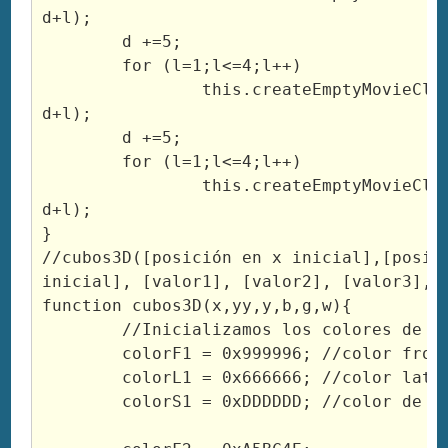
d+l);

	d +=5;

	for (l=1;l<=4;l++)

		this.createEmptyMovieClip("lateral"+l, 
d+l);

	d +=5;

	for (l=1;l<=4;l++)

		this.createEmptyMovieClip("frente"+l, 
d+l);

}

//cubos3D([posición en x inicial],[posici
inicial], [valor1], [valor2], [valor3], [
function cubos3D(x,yy,y,b,g,w){

	//Inicializamos los colores de cada división

	colorF1 = 0x999996; //color frontal

	colorL1 = 0x666666; //color lateral

	colorS1 = 0xDDDDDD; //color de la parte superior
