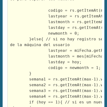
		codigo = rs.getItemAt(max-1).codigo;

		lastyear = rs.getItemAt(max-1).year;

		lastmonth = rs.getItemAt(max-1).month;

		lastday = rs.getItemAt(max-1).day;

		newmonth = 0;

	}else{ // si no hay registro se toman los datos 
de la máquina del usuario

		lastyear = miFecha.getFullYear();

		lastmonth = mes[miFecha.getMonth()];

		lastday = hoy;

		codigo = newmonth = 1;

	}

	semana1 = rs.getItemAt(max-1).week1;

	semana2 = rs.getItemAt(max-1).week2;

	semana3 = rs.getItemAt(max-1).week3;

	semana4 = rs.getItemAt(max-1).week4;

	if (hoy == 1){ // si es un nuevo mes, comprobamos 