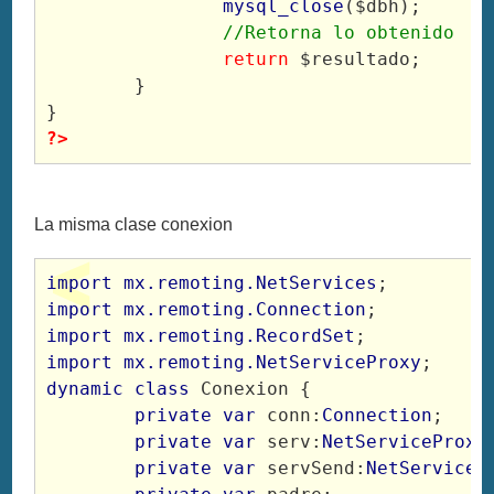
mysql_close
($dbh);

//Retorna lo obtenido
return 
$resultado;

	}

?>
La misma clase conexion
import mx.remoting.NetServices
import mx.remoting.Connection
import mx.remoting.RecordSet
import mx.remoting.NetServiceProxy
dynamic class
	private var
 conn:
Connection
;

private var
 serv:
NetServiceProxy
;
private var
 servSend:
NetServiceP