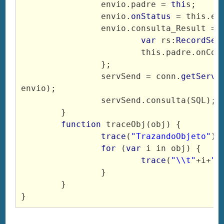
		envio.padre = 
thi
s;

		envio.
onStatus
 = this.err
		envio.consulta_Result = 
var
 rs:
RecordSet
			this.padre.onConsulta(rs);

		};

		servSend = conn.
getServi
envio);

		servSend.consulta(SQL);

	}

function
 traceObj(obj) {

trace
(
"TrazandoObjeto"
);

for
 (
var
 i in obj) {

trace
(
"\\t"
+i+
"-
		}

	}
