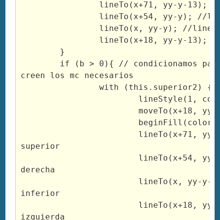
		lineTo(x+71, yy-y-13); //linea superior

		lineTo(x+54, yy-y); //linea derecha

		lineTo(x, yy-y); //linea inferior

		lineTo(x+18, yy-y-13); //linea izquierda

	}

	if (b > 0){ // condicionamos para que solo se 
creen los mc necesarios

		with (this.superior2) {

			lineStyle(1, colorS2, 100);

			moveTo(x+18, yy-y-13-b);

			beginFill(colorS2, 100)

			lineTo(x+71, yy-y-13-b); //linea 
superior

			lineTo(x+54, yy-y-b); //linea 
derecha

			lineTo(x, yy-y-b); //linea 
inferior

			lineTo(x+18, yy-y-13-b); //linea 
izquierda
