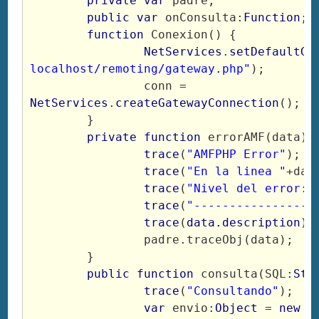
private var
 padre;

public var
 onConsulta:
Function
;

function
 Conexion() {

NetServices
.
setDefaultGa
localhost/remoting/gateway.php"
);

		conn = 
NetServices
.
createGatewayConnection
();

	}

private function
 errorAMF(data) {
trace
(
"AMFPHP Error"
);

trace
(
"En la linea "
+dat
trace
(
"Nivel del error: 
trace
(
"-----------------
trace
(
data.description
);

		padre.traceObj(data);

	}

public function
 consulta(SQL:
Str
trace
(
"Consultando"
);

var
 envio:
Object
 = 
new O