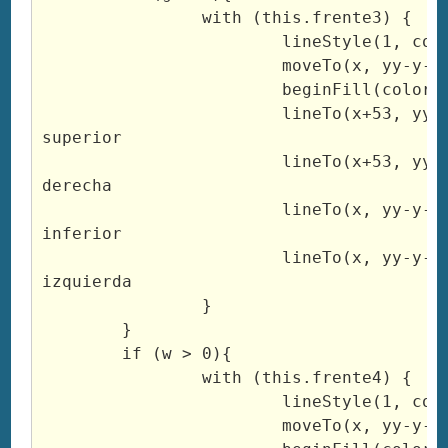
		with (this.frente3) {

			lineStyle(1, colorF3, 100);

			moveTo(x, yy-y-b-g);

			beginFill(colorF3, 100)

			lineTo(x+53, yy-y-b-g); //linea 
superior

			lineTo(x+53, yy-y-b); //linea 
derecha

			lineTo(x, yy-y-b); //linea 
inferior

			lineTo(x, yy-y-b-g); //linea 
izquierda

		}

	}

	if (w > 0){

		with (this.frente4) {

			lineStyle(1, colorF4, 100);

			moveTo(x, yy-y-b-g-w);
