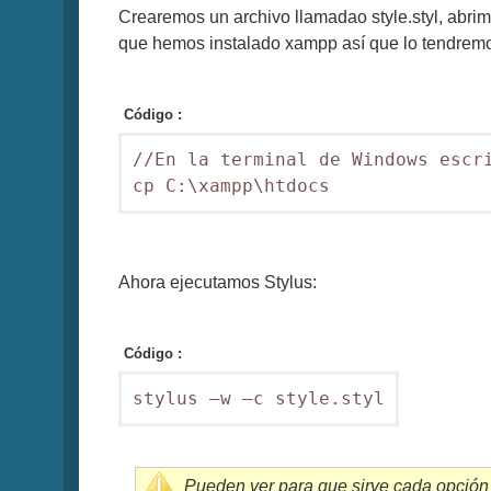
Crearemos un archivo llamadao style.styl, abri
que hemos instalado xampp así que lo tendrem
Código :
//En la terminal de Windows escri
cp C:\xampp\htdocs
Ahora ejecutamos Stylus:
Código :
stylus –w –c style.styl
Pueden ver para que sirve cada opción en