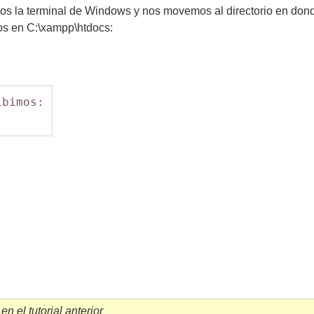
mos la terminal de Windows y nos movemos al directorio en dond
os en C:\xampp\htdocs:
bimos:

 el tutorial anterior