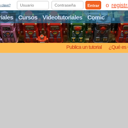
regist
Entrar
o clave?
riales
Cursos
Videotutoriales
Comic
Publica un tutorial
¿Qué es 