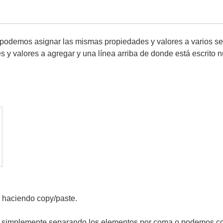
e podemos asignar las mismas propiedades y valores a varios 
es y valores a agregar y una línea arriba de donde está escrito 
 haciendo copy/paste.
 simplemente separando los elementos por coma o podemos co