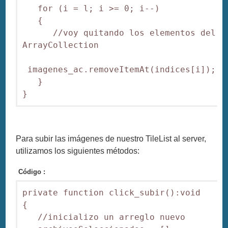
   for (i = l; i >= 0; i--)

   {

      //voy quitando los elementos del 
ArrayCollection

 imagenes_ac.removeItemAt(indices[i]);

   }

}
Para subir las imágenes de nuestro TileList al server,
utilizamos los siguientes métodos:
Código :
private function click_subir():void

{

   //inicializo un arreglo nuevo
