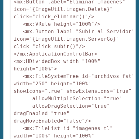
<mx:Button label="Eliminar Imagenes" 
icon="{ImageUtil.imagen.Delete}" 
click="click_eliminar()"/>

   <mx:VRule height="100%"/>

   <mx:Button label="Subir al Servidor" 
icon="{ImageUtil.imagen.ServerGo}" 
click="click_subir()"/>

</mx:ApplicationControlBar>

<mx:HDividedBox width="100%" 
height="100%">

   <mx:FileSystemTree id="archivos_fst" 
width="250" height="100%" 
showIcons="true" showExtensions="true"

      allowMultipleSelection="true" 

      allowDragSelection="true" 
dragEnabled="true" 
dragMoveEnabled="false"/>

   <mx:TileList id="imagenes_tl" 
width="100%" height="100%" 