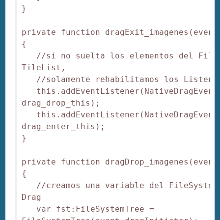
}

private function dragExit_imagenes(event:
{

   //si no suelta los elementos del FileS
TileList,

   //solamente rehabilitamos los Listener
   this.addEventListener(NativeDragEvent.
drag_drop_this);

   this.addEventListener(NativeDragEvent.
drag_enter_this);

}

private function dragDrop_imagenes(event:
{

   //creamos una variable del FileSystemT
Drag

   var fst:FileSystemTree = 