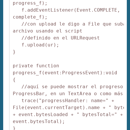
progress_f);

   f.addEventListener(Event.COMPLETE, 
complete_f);

   //con upload le digo a File que suba e
archivo usando el script

   //definido en el URLRequest

   f.upload(ur);

}

private function 
progress_f(event:ProgressEvent):void

{

   //aquí se puede mostrar el progreso en
ProgressBar, en un TextArea o como más te
   trace("progressHandler: name=" + 
File(event.currentTarget).name + " bytesL
+ event.bytesLoaded + " bytesTotal=" + 
event.bytesTotal);

}
