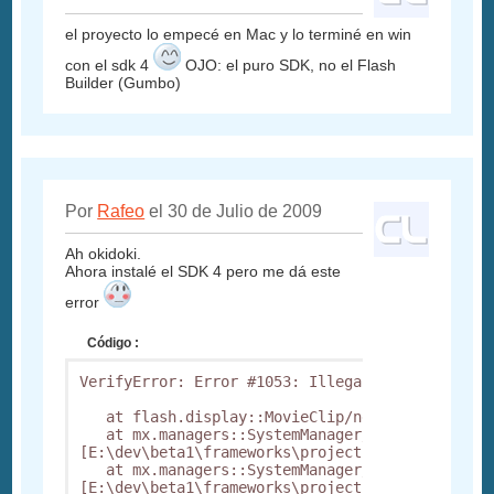
el proyecto lo empecé en Mac y lo terminé en win
con el sdk 4
OJO: el puro SDK, no el Flash
Builder (Gumbo)
Por
Rafeo
el 30 de Julio de 2009
Ah okidoki.
Ahora instalé el SDK 4 pero me dá este
error
Código :
VerifyError: Error #1053: Illegal override of z
   at flash.display::MovieClip/nextFrame()

   at mx.managers::SystemManager/deferredNextF
[E:\dev\beta1\frameworks\projects\framework\src
   at mx.managers::SystemManager/preloader_ini
[E:\dev\beta1\frameworks\projects\framework\src