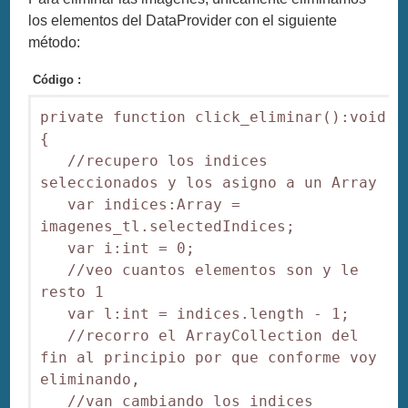
los elementos del DataProvider con el siguiente
método:
Código :
private function click_eliminar():void

{

   //recupero los indices 
seleccionados y los asigno a un Array

   var indices:Array = 
imagenes_tl.selectedIndices;

   var i:int = 0;

   //veo cuantos elementos son y le 
resto 1

   var l:int = indices.length - 1;

   //recorro el ArrayCollection del 
fin al principio por que conforme voy 
eliminando,

   //van cambiando los indices
