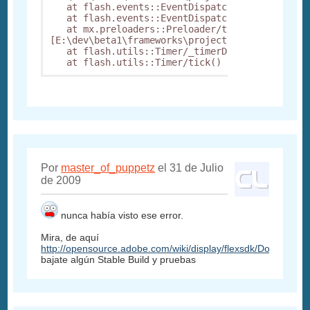
   at flash.events::EventDispatcher/dispatchEve
   at flash.events::EventDispatcher/dispatchEve
   at mx.preloaders::Preloader/timerHandler()
[E:\dev\beta1\frameworks\projects\framework\src
   at flash.utils::Timer/_timerDispatch()

Por
master_of_puppetz
el 31 de Julio
de 2009
nunca había visto ese error.
Mira, de aquí
http://opensource.adobe.com/wiki/display/flexsdk/Download+
bajate algún Stable Build y pruebas