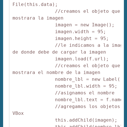
File(this.data);

               //creamos el objeto que 
mostrara la imagen

               imagen = new Image();

               imagen.width = 95;

               imagen.height = 95;

               //le indicamos a la imagen
de donde debe de cargar la imagen

               imagen.load(f.url);

               //creamos el objeto que 
mostrara el nombre de la imagen

               nombre_lbl = new Label();

               nombre_lbl.width = 95;

               //asignamos el nombre

               nombre_lbl.text = f.name;

               //agregamos los objetos al
VBox

               this.addChild(imagen);

               this.addChild(nombre_lbl);