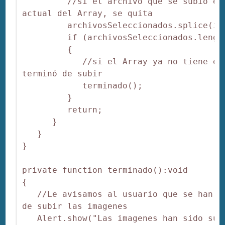
         //si el archivo que se subió es 
actual del Array, se quita

         archivosSeleccionados.splice(i, 
         if (archivosSeleccionados.length
         {

            //si el Array ya no tiene ele
terminó de subir

            terminado();

         }

         return;

      }

   }

}

private function terminado():void

{

   //Le avisamos al usuario que se han te
de subir las imagenes

   Alert.show("Las imagenes han sido subi