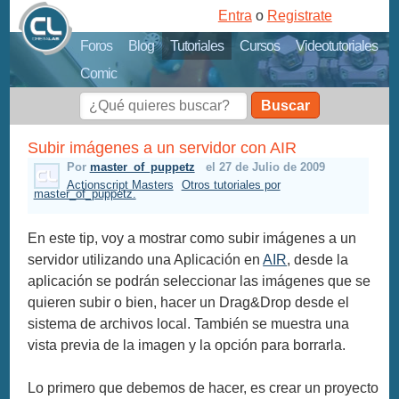
Entra
o
Registrate
Foros
Blog
Tutoriales
Cursos
Videotutoriales
Comic
Buscar
Subir imágenes a un servidor con AIR
Por
master_of_puppetz
el 27 de Julio de 2009
Actionscript Masters
Otros tutoriales por
master_of_puppetz.
En este tip, voy a mostrar como subir imágenes a un
servidor utilizando una Aplicación en
AIR
, desde la
aplicación se podrán seleccionar las imágenes que se
quieren subir o bien, hacer un Drag&Drop desde el
sistema de archivos local. También se muestra una
vista previa de la imagen y la opción para borrarla.
Lo primero que debemos de hacer, es crear un proyecto