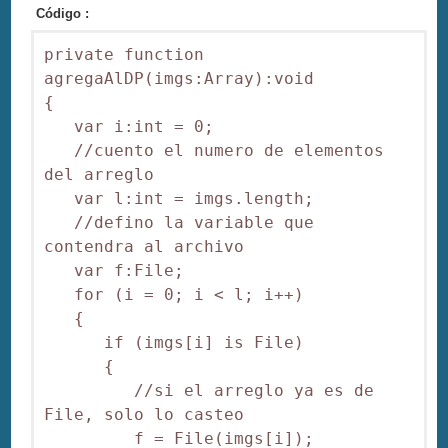
Código :
private function 
agregaAlDP(imgs:Array):void

{

   var i:int = 0;

   //cuento el numero de elementos 
del arreglo

   var l:int = imgs.length;

   //defino la variable que 
contendra al archivo

   var f:File;

   for (i = 0; i < l; i++)

   {

      if (imgs[i] is File)

      {

         //si el arreglo ya es de 
File, solo lo casteo

         f = File(imgs[i]);
