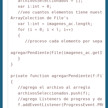
   archivosSeleccionados = [];

   var i:int = 0;

   //veo cuantos elementos tiene nuestro 
ArrayColection de File's

   var l:int = imagenes_ac.length;

   for (i = 0; i < l; i++)

   {

      //proceso cada elemento por separad
agregarPendiente(File(imagenes_ac.getItem
   }

}

private function agregarPendiente(f:File)
{

   //agrego el archivo al arreglo

   archivosSeleccionados.push(f);

   //agrego Listeners de progreso y de co
   f.addEventListener(ProgressEvent.PROGR