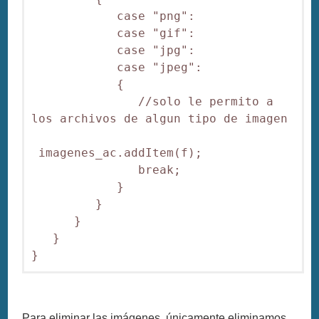
            case "png":

            case "gif":

            case "jpg":

            case "jpeg":

            {

               //solo le permito a 
los archivos de algun tipo de imagen

 imagenes_ac.addItem(f);

               break;

            }

         }

      }

   }

}
Para eliminar las imágenes, únicamente eliminamos