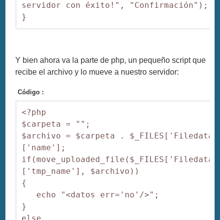
servidor con éxito!", "Confirmación");

}
Y bien ahora va la parte de php, un pequeño script que
recibe el archivo y lo mueve a nuestro servidor:
Código :
<?php

$carpeta = "";

$archivo = $carpeta . $_FILES['Filedata'
['name'];

if(move_uploaded_file($_FILES['Filedata'
['tmp_name'], $archivo))

{

   echo "<datos err='no'/>";

}

else
