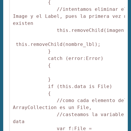
            {

               //intentamos eliminar el 
Image y el Label, pues la primera vez no 
existen

               this.removeChild(imagen);

 this.removeChild(nombre_lbl);

            }

            catch (error:Error)

            {

            }

            if (this.data is File)

            {

               //como cada elemento del 
ArrayCollection es un File,

               //casteamos la variable 
data

               var f:File = 