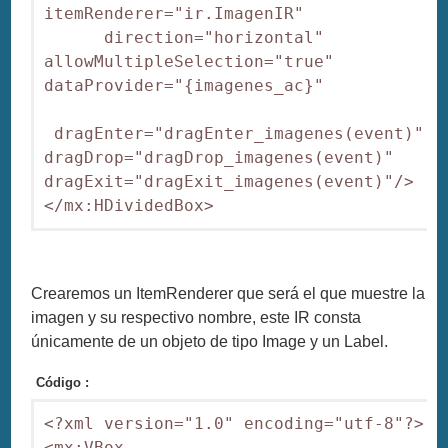
itemRenderer="ir.ImagenIR" 

      direction="horizontal" 
allowMultipleSelection="true" 
dataProvider="{imagenes_ac}"

 dragEnter="dragEnter_imagenes(event)" 
dragDrop="dragDrop_imagenes(event)" 
dragExit="dragExit_imagenes(event)"/>

</mx:HDividedBox>
Crearemos un ItemRenderer que será el que muestre la
imagen y su respectivo nombre, este IR consta
únicamente de un objeto de tipo Image y un Label.
Código :
<?xml version="1.0" encoding="utf-8"?>

<mx:VBox 