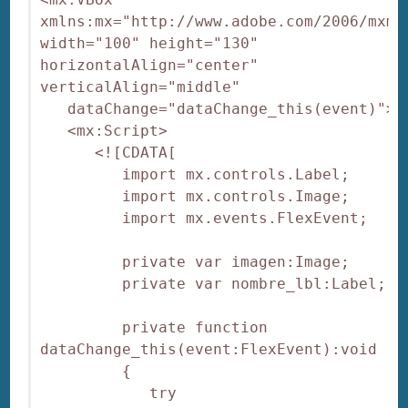
xmlns:mx="http://www.adobe.com/2006/mxml"
width="100" height="130" 
horizontalAlign="center" 
verticalAlign="middle"

   dataChange="dataChange_this(event)">

   <mx:Script>

      <![CDATA[

         import mx.controls.Label;

         import mx.controls.Image;

         import mx.events.FlexEvent;

         private var imagen:Image;

         private var nombre_lbl:Label;

         private function 
dataChange_this(event:FlexEvent):void

         {

            try
