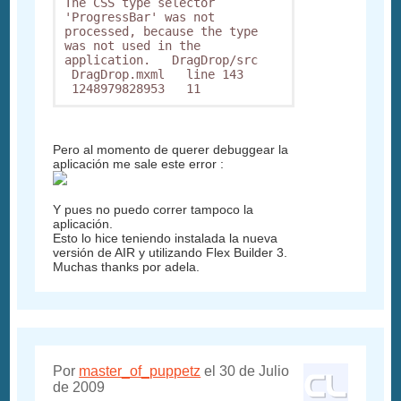
The CSS type selector 
'ProgressBar' was not 
processed, because the type 
was not used in the 
application.   DragDrop/src  
 DragDrop.mxml   line 143  
Pero al momento de querer debuggear la
aplicación me sale este error :
Y pues no puedo correr tampoco la
aplicación.
Esto lo hice teniendo instalada la nueva
versión de AIR y utilizando Flex Builder 3.
Muchas thanks por adela.
Por
master_of_puppetz
el 30 de Julio
de 2009