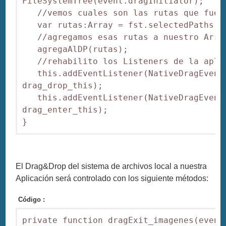
FileSystemTree(event.dragInitiator);

   //vemos cuales son las rutas que fuero
   var rutas:Array = fst.selectedPaths;

   //agregamos esas rutas a nuestro Array
   agregaAlDP(rutas);

   //rehabilito los Listeners de la aplic
   this.addEventListener(NativeDragEvent.
drag_drop_this);

   this.addEventListener(NativeDragEvent.
drag_enter_this);

}
El Drag&Drop del sistema de archivos local a nuestra
Aplicación será controlado con los siguiente métodos:
Código :
private function dragExit_imagenes(event: