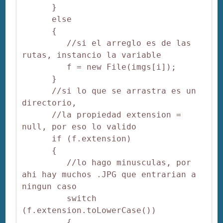
      }

      else

      {

         //si el arreglo es de las 
rutas, instancio la variable

         f = new File(imgs[i]);

      }

      //si lo que se arrastra es un 
directorio, 

      //la propiedad extension = 
null, por eso lo valido 

      if (f.extension)

      {

         //lo hago minusculas, por 
ahi hay muchos .JPG que entrarian a 
ningun caso

         switch 
(f.extension.toLowerCase())

         {
