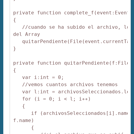
private function complete_f(event:Event):
{

   //cuando se ha subido el archivo, lo q
del Array

   quitarPendiente(File(event.currentTarg
}

private function quitarPendiente(f:File):
{

   var i:int = 0;

   //vemos cuantos archivos tenemos

   var l:int = archivosSeleccionados.leng
   for (i = 0; i < l; i++)

   {

      if (archivosSeleccionados[i].name =
f.name)

      {
