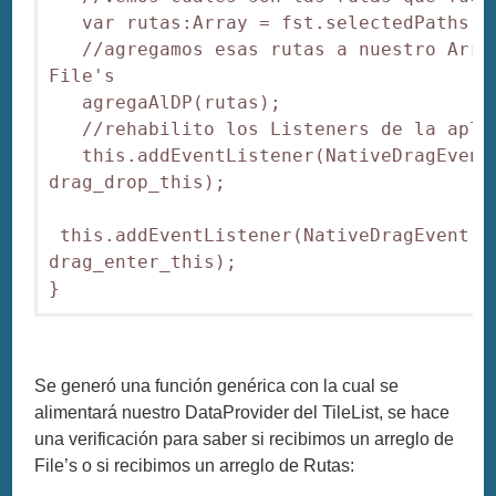
   var rutas:Array = fst.selectedPaths;

   //agregamos esas rutas a nuestro Array
File's

   agregaAlDP(rutas);

   //rehabilito los Listeners de la aplic
   this.addEventListener(NativeDragEvent.
drag_drop_this);

 this.addEventListener(NativeDragEvent.NA
drag_enter_this);

}
Se generó una función genérica con la cual se
alimentará nuestro DataProvider del TileList, se hace
una verificación para saber si recibimos un arreglo de
File’s o si recibimos un arreglo de Rutas: