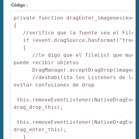
Código :
private function dragEnter_imagenes(event
{

   //verifico que la fuente sea el FileSy
   if (event.dragSource.hasFormat("treeIt
   {

      //le digo que el TileList que muest
puede recibir objetos

      DragManager.acceptDragDrop(imagenes
      //deshabilito los Listeners de la a
evitar confusiones de drop

 this.removeEventListener(NativeDragEvent
drag_drop_this);

 this.removeEventListener(NativeDragEvent
drag_enter_this);

   }
