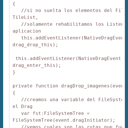
{

   //si no suelta los elementos del FileS
TileList,

   //solamente rehabilitamos los Listener
aplicacion

   this.addEventListener(NativeDragEvent.
drag_drop_this);

 this.addEventListener(NativeDragEvent.NA
drag_enter_this);

}

private function dragDrop_imagenes(event:
{

   //creamos una variable del FileSystemT
el Drag

   var fst:FileSystemTree = 
FileSystemTree(event.dragInitiator);

   //vemos cuales son las rutas que fuero