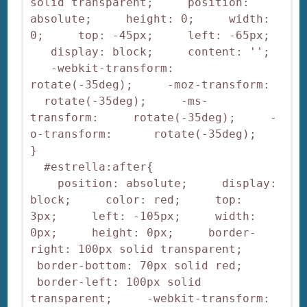
solid transparent;     position: 
absolute;     height: 0;     width: 
0;     top: -45px;     left: -65px;  
   display: block;     content: '';  
   -webkit-transform: 
rotate(-35deg);     -moz-transform:  
  rotate(-35deg);     -ms-
transform:     rotate(-35deg);     -
o-transform:      rotate(-35deg);

} 

  #estrella:after{

    position: absolute;     display: 
block;     color: red;     top: 
3px;     left: -105px;     width: 
0px;     height: 0px;     border-
right: 100px solid transparent;    
 border-bottom: 70px solid red;    
 border-left: 100px solid 
transparent;     -webkit-transform: 