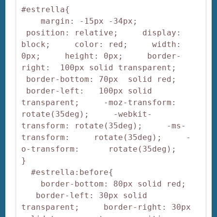
#estrella{

    margin: -15px -34px;    
 position: relative;     display: 
block;     color: red;     width: 
0px;     height: 0px;     border-
right:  100px solid transparent;    
 border-bottom: 70px  solid red;    
 border-left:   100px solid 
transparent;     -moz-transform:    
rotate(35deg);     -webkit-
transform: rotate(35deg);     -ms-
transform:     rotate(35deg);     -
o-transform:      rotate(35deg);

}

  #estrella:before{

    border-bottom: 80px solid red;  
   border-left: 30px solid 
transparent;     border-right: 30px 