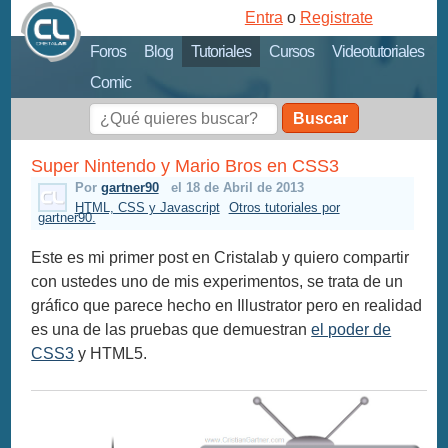
Entra
o
Registrate
Foros
Blog
Tutoriales
Cursos
Videotutoriales
Comic
Buscar
Super Nintendo y Mario Bros en CSS3
Por
gartner90
el 18 de Abril de 2013
HTML, CSS y Javascript
Otros tutoriales por
gartner90.
Este es mi primer post en Cristalab y quiero compartir
con ustedes uno de mis experimentos, se trata de un
gráfico que parece hecho en Illustrator pero en realidad
es una de las pruebas que demuestran
el poder de
CSS3
y HTML5.