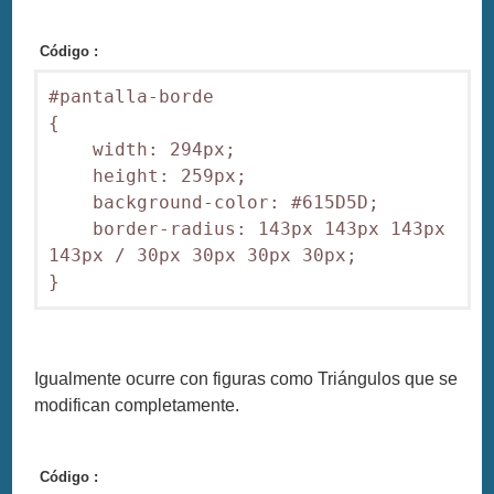
Código :
#pantalla-borde

{

    width: 294px;  

    height: 259px;    

    background-color: #615D5D;  

    border-radius: 143px 143px 143px 
143px / 30px 30px 30px 30px;

}
Igualmente ocurre con figuras como Triángulos que se
modifican completamente.
Código :