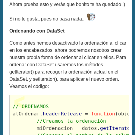
Ahora prueba esto y verás que bonito te ha quedado ;)
Si no te gusta, pues no pasa nada...
Ordenando con DataSet
Como antes hemos desactivado la ordenación al clicar
en los encabezados, ahora podremos nosotros crear
nuestra propia forma de ordenar al clicar en ellos. Para
ordenar con DataSet usaremos los métodos
getIterator() para recoger la ordenación actual en el
DataSet, y setIterator(), para aplicar el nuevo orden.
Veamos el código:
// ORDENAMOS
alOrdenar.
headerRelease
 = 
function
(objet
//Creamos la ordenación
	miOrdenacion = datos.
getIterator