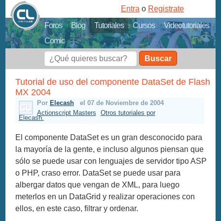
Entra
o
Registrate
Foros
Blog
Tutoriales
Cursos
Videotutoriales
Comic
Buscar
Tutorial de uso del componente DataSet de Flash
MX 2004
Por
Elecash
el 07 de Noviembre de 2004
Actionscript Masters
Otros tutoriales por
Elecash.
El componente DataSet es un gran desconocido para
la mayoría de la gente, e incluso algunos piensan que
sólo se puede usar con lenguajes de servidor tipo ASP
o PHP, craso error. DataSet se puede usar para
albergar datos que vengan de XML, para luego
meterlos en un DataGrid y realizar operaciones con
ellos, en este caso, filtrar y ordenar.