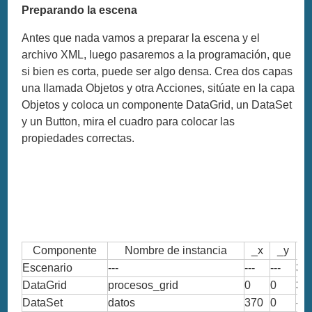
Preparando la escena
Antes que nada vamos a preparar la escena y el
archivo XML, luego pasaremos a la programación, que
si bien es corta, puede ser algo densa. Crea dos capas
una llamada Objetos y otra Acciones, sitúate en la capa
Objetos y coloca un componente DataGrid, un DataSet
y un Button, mira el cuadro para colocar las
propiedades correctas.
Componente
Nombre de instancia
_x
_y
A
Escenario
---
---
---
36
DataGrid
procesos_grid
0
0
36
DataSet
datos
370
0
---