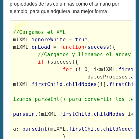
propiedades de las columnas como el tamaño por
ejemplo, para que adquiera una mejor forma
//Cargamos el XML
miXML.
ignoreWhite
 = 
true
;
miXML.
onLoad
 = 
function
(
success
){
//Cargamos y llenamos el array
if
 (success){
for
 (i=0; i<miXML.
firstC
			datosProcesos.
ad
miXML.
firstChild
.
childNodes
[i].
firstChil
izamos parseInt() para convertir los tex
parseInt
(miXML.
firstChild
.
childNodes
[i+1
								  
a: 
parseInt
(miXML.
firstChild
.
childNodes
[
		}