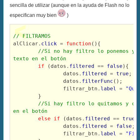
sencilla de utilizar (aunque en la ayuda de Flash no lo
especifican muy bien
)
// FILTRAMOS
alClicar.
click
 = 
function
(){
//Si no hay filtro lo ponemos y c
texto en el botón
if
 (datos.
filtered
 == 
false
){
		datos.
filtered
 = 
true
;
		datos.
filterFunc
();
		filtrar_btn.
label
 = 
"Qui
	}
//Si hay filtro lo quitamos y cam
en el botón
else if
 (datos.
filtered
 == 
true
)
		datos.
filtered
 = 
false
;
		filtrar_btn.
label
 = 
"Fil