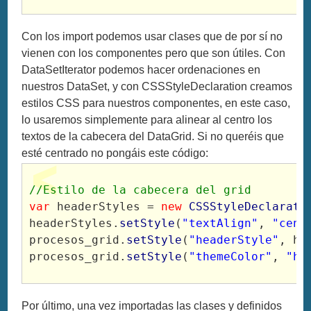
Con los import podemos usar clases que de por sí no
vienen con los componentes pero que son útiles. Con
DataSetIterator podemos hacer ordenaciones en
nuestros DataSet, y con CSSStyleDeclaration creamos
estilos CSS para nuestros componentes, en este caso,
lo usaremos simplemente para alinear al centro los
textos de la cabecera del DataGrid. Si no queréis que
esté centrado no pongáis este código:
//Estilo de la cabecera del grid
var
 headerStyles = 
new
CSSStyleDeclarati
headerStyles.
setStyle
(
"textAlign"
, 
"cent
procesos_grid.
setStyle
(
"headerStyle"
, he
procesos_grid.
setStyle
(
"themeColor"
, 
"ha
Por último, una vez importadas las clases y definidos