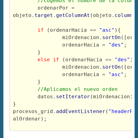
//Cogemos el nombre de la column
	ordenarPor = 
objeto.
target
.
getColumnAt
(objeto.
columnI
if
 (ordenarHacia == 
"asc"
){
		miOrdenacion.
sortOn
([ord
		ordenarHacia = 
"des"
;
	}
else if
 (ordenarHacia == 
"des"
){
		miOrdenacion.
sortOn
([ord
		ordenarHacia = 
"asc"
;
	}
//Aplicamos el nuevo orden
	datos.
setIterator
(miOrdenacion);
}
procesos_grid.
addEventListener
(
"headerRe
alOrdenar);