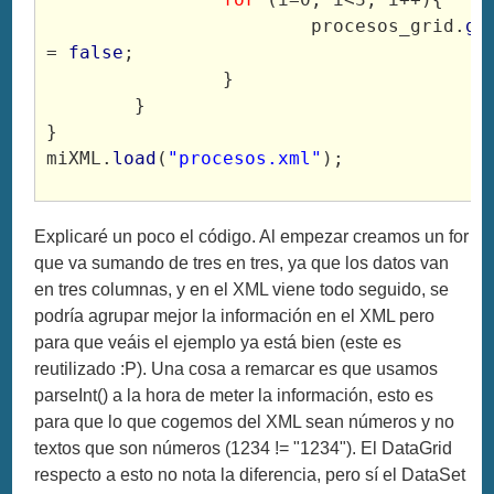
			procesos_grid.
ge
= 
false
;
		}
	}
}
miXML.
load
(
"procesos.xml"
);
Explicaré un poco el código. Al empezar creamos un for
que va sumando de tres en tres, ya que los datos van
en tres columnas, y en el XML viene todo seguido, se
podría agrupar mejor la información en el XML pero
para que veáis el ejemplo ya está bien (este es
reutilizado :P). Una cosa a remarcar es que usamos
parseInt() a la hora de meter la información, esto es
para que lo que cogemos del XML sean números y no
textos que son números (1234 != "1234"). El DataGrid
respecto a esto no nota la diferencia, pero sí el DataSet