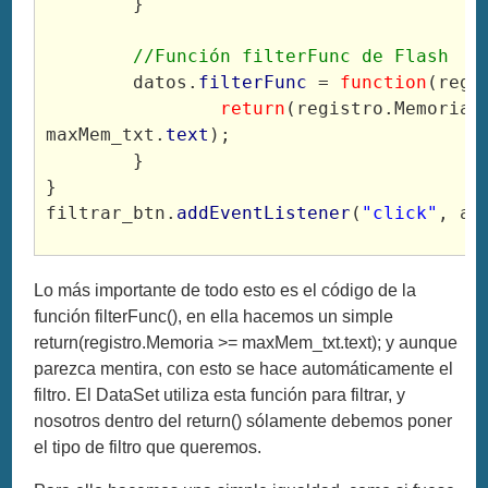
	}
//Función filterFunc de Flash
	datos.
filterFunc
 = 
function
(regi
return
(registro.Memoria >
maxMem_txt.
text
);
	}
}
filtrar_btn.
addEventListener
(
"click"
, al
Lo más importante de todo esto es el código de la
función filterFunc(), en ella hacemos un simple
return(registro.Memoria >= maxMem_txt.text); y aunque
parezca mentira, con esto se hace automáticamente el
filtro. El DataSet utiliza esta función para filtrar, y
nosotros dentro del return() sólamente debemos poner
el tipo de filtro que queremos.