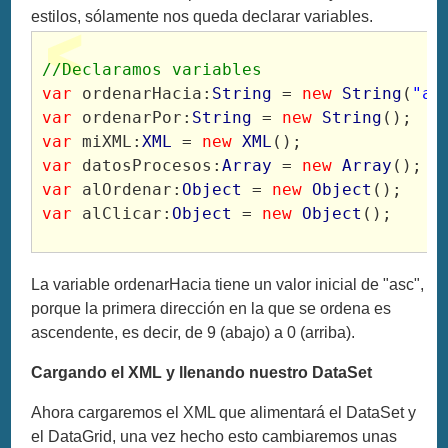
estilos, sólamente nos queda declarar variables.
//Declaramos variables
var
 ordenarHacia:
String
 = 
new
String
(
"as
var
 ordenarPor:
String
 = 
new
String
();
var
 miXML:
XML
 = 
new
XML
();
var
 datosProcesos:
Array
 = 
new
Array
();
var
 alOrdenar:
Object
 = 
new
Object
();
var
 alClicar:
Object
 = 
new
Object
();
La variable ordenarHacia tiene un valor inicial de "asc",
porque la primera dirección en la que se ordena es
ascendente, es decir, de 9 (abajo) a 0 (arriba).
Cargando el XML y llenando nuestro DataSet
Ahora cargaremos el XML que alimentará el DataSet y
el DataGrid, una vez hecho esto cambiaremos unas