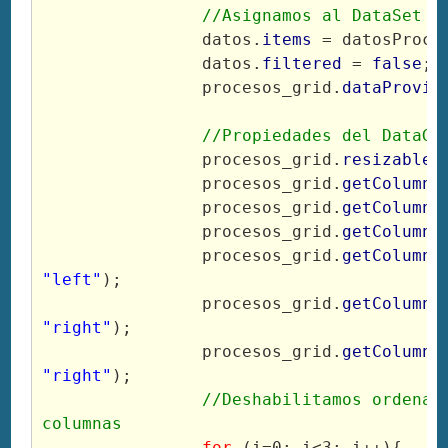
//Asignamos al DataSet y
		datos.
items
 = datosProce
		datos.
filtered
 = 
false
;
		procesos_grid.
dataProvid
//Propiedades del DataGr
		procesos_grid.
resizableC
		procesos_grid.
getColumnA
		procesos_grid.
getColumnA
		procesos_grid.
getColumnA
		procesos_grid.
getColumnA
"left"
);
		procesos_grid.
getColumnA
"right"
);
		procesos_grid.
getColumnA
"right"
);
//Deshabilitamos ordenaci
columnas
for
 (i=0; i<3; i++){