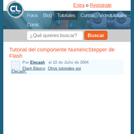
Entra
o
Registrate
Foros
Blog
Tutoriales
Cursos
Videotutoriales
Comic
Buscar
Tutorial del componente NumericStepper de
Flash
Por
Elecash
el 22 de Julio de 2004
Flash Básico
Otros tutoriales por
Elecash.