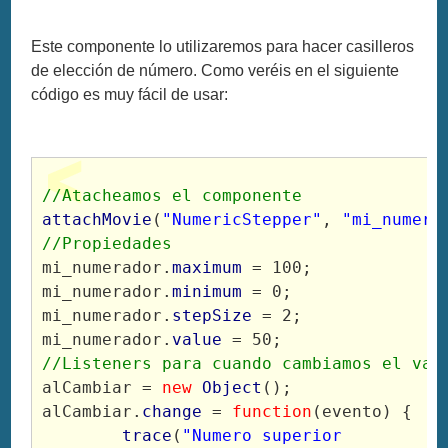
Este componente lo utilizaremos para hacer casilleros
de elección de número. Como veréis en el siguiente
código es muy fácil de usar:
//Atacheamos el componente
attachMovie
(
"NumericStepper"
, 
"mi_numera
//Propiedades
mi_numerador.
maximum
 = 100;
mi_numerador.
minimum
 = 0;
mi_numerador.
stepSize
 = 2;
mi_numerador.
value
 = 50;
//Listeners para cuando cambiamos el val
alCambiar = 
new
Object
();
alCambiar.
change
 = 
function
(evento) {
trace
(
"Numero superior 