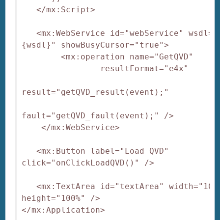
   </mx:Script>

   <mx:WebService id="webService" wsdl="
{wsdl}" showBusyCursor="true">

        <mx:operation name="GetQVD"

                resultFormat="e4x"

result="getQVD_result(event);"

fault="getQVD_fault(event);" />

    </mx:WebService>

   <mx:Button label="Load QVD" 
click="onClickLoadQVD()" />

   <mx:TextArea id="textArea" width="100%
height="100%" />

</mx:Application>