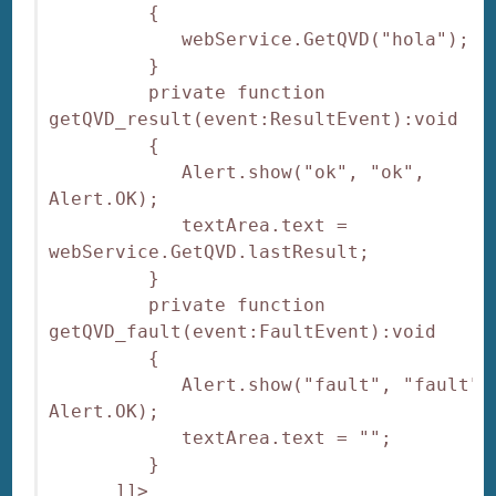
         {

            webService.GetQVD("hola");

         }

         private function 
getQVD_result(event:ResultEvent):void

         {

            Alert.show("ok", "ok", 
Alert.OK);

            textArea.text = 
webService.GetQVD.lastResult;

         }

         private function 
getQVD_fault(event:FaultEvent):void

         {

            Alert.show("fault", "fault", 
Alert.OK);

            textArea.text = "";

         }

      ]]>
