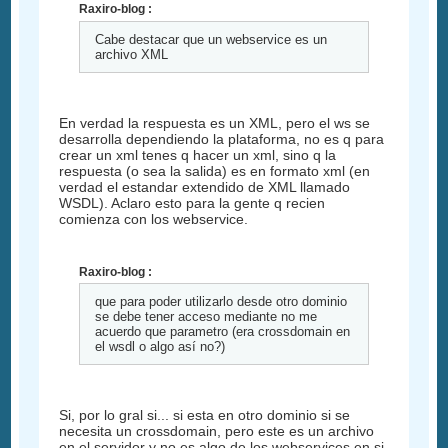
Raxiro-blog :
Cabe destacar que un webservice es un
archivo XML
En verdad la respuesta es un XML, pero el ws se
desarrolla dependiendo la plataforma, no es q para
crear un xml tenes q hacer un xml, sino q la
respuesta (o sea la salida) es en formato xml (en
verdad el estandar extendido de XML llamado
WSDL). Aclaro esto para la gente q recien
comienza con los webservice.
Raxiro-blog :
que para poder utilizarlo desde otro dominio
se debe tener acceso mediante no me
acuerdo que parametro (era crossdomain en
el wsdl o algo así no?)
Si, por lo gral si... si esta en otro dominio si se
necesita un crossdomain, pero este es un archivo
en el servidor y no es algo de los webservices en si,