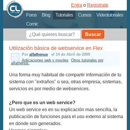
Entra
o
Registrate
Foros
Blog
Tutoriales
Cursos
Videotutoriales
Comic
Buscar
Utilización básica de webservice en Flex
Por
alfathenus
el 14 de Abril de 2009
Aplicaciones web y moviles
Otros tutoriales por
alfathenus.
Una forma muy habitual de compartir información de tu
sistema con "extraños" o sea, otras empresa, sistemas,
servicios es por medio de webservices.
¿Pero que es un web service?
Un web service es en su explicación mas sencilla, la
publicación de funciones para el uso externo al sistema
en donde son generados.