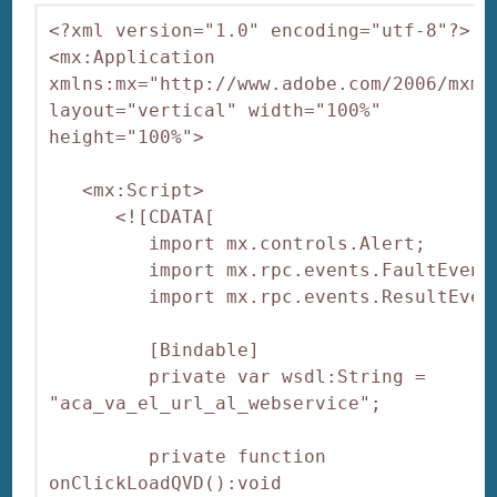
<?xml version="1.0" encoding="utf-8"?>

<mx:Application 
xmlns:mx="http://www.adobe.com/2006/mxml"
layout="vertical" width="100%" 
height="100%">

   <mx:Script>

      <![CDATA[

         import mx.controls.Alert;

         import mx.rpc.events.FaultEvent;
         import mx.rpc.events.ResultEvent
         [Bindable]

         private var wsdl:String = 
"aca_va_el_url_al_webservice";

         private function 
onClickLoadQVD():void
