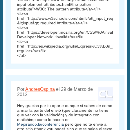
input-element-attributes.html#the-pattern-
attribute">W3C: The pattern attribute</a></li>
<li><a
href="http://www.w3schools.com/html5/att_input_required.a
&lt;input&gt; required Attribute</a></li>
<li><a
href="https://developer.mozilla.org/en/CSS/%3Ainvalid">Mozil
Developer Network: :invalid</a></li>
<li><a
href="http://es.wikipedia.org/wiki/Expresi%C3%B3n_regular"
regular</a></li>
</ul>
Por
AndresOspina
el 29 de Marzo de
2012
Hey gracias por tu aporte aunque si sabes de como
armar la parte del envió (que claramente no tiene
que ver con la validación) y de integrarlo con
mailchimp como lo hacen en
Mejorando.la/conferencia
pero que no te envié a
otro sitio (thank you page) sino que te salga el texto