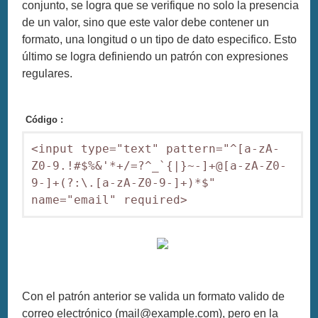
conjunto, se logra que se verifique no solo la presencia
de un valor, sino que este valor debe contener un
formato, una longitud o un tipo de dato especifico. Esto
último se logra definiendo un patrón con expresiones
regulares.
Código :
<input type="text" pattern="^[a-zA-
Z0-9.!#$%&'*+/=?^_`{|}~-]+@[a-zA-Z0-
9-]+(?:\.[a-zA-Z0-9-]+)*$" 
name="email" required>
Con el patrón anterior se valida un formato valido de
correo electrónico (
mail@example.com
), pero en la