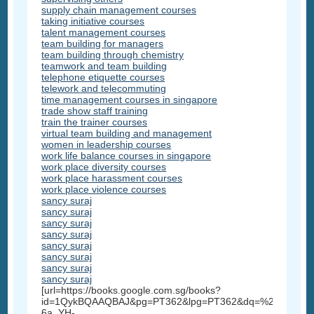
supply chain management courses
taking initiative courses
talent management courses
team building for managers
team building through chemistry
teamwork and team building
telephone etiquette courses
telework and telecommuting
time management courses in singapore
trade show staff training
train the trainer courses
virtual team building and management
women in leadership courses
work life balance courses in singapore
work place diversity courses
work place harassment courses
work place violence courses
sancy suraj
sancy suraj
sancy suraj
sancy suraj
sancy suraj
sancy suraj
sancy suraj
sancy suraj
[url=https://books.google.com.sg/books?
id=1QykBQAAQBAJ&pg=PT362&lpg=PT362&dq=%22sancy+su
6a_YH-