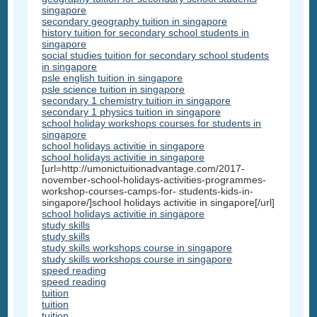
singapore
secondary geography tuition in singapore
history tuition for secondary school students in
singapore
social studies tuition for secondary school students
in singapore
psle english tuition in singapore
psle science tuition in singapore
secondary 1 chemistry tuition in singapore
secondary 1 physics tuition in singapore
school holiday workshops courses for students in
singapore
school holidays activitie in singapore
school holidays activitie in singapore
[url=http://umonictuitionadvantage.com/2017-
november-school-holidays-activities-programmes-
workshop-courses-camps-for- students-kids-in-
singapore/]school holidays activitie in singapore[/url]
school holidays activitie in singapore
study skills
study skills
study skills workshops course in singapore
study skills workshops course in singapore
speed reading
speed reading
tuition
tuition
tuition