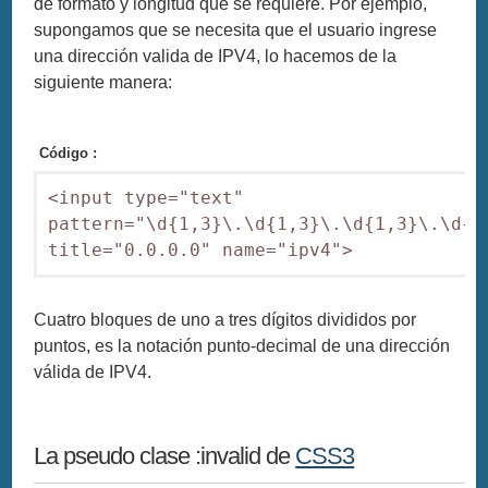
de formato y longitud que se requiere. Por ejemplo,
supongamos que se necesita que el usuario ingrese
una dirección valida de IPV4, lo hacemos de la
siguiente manera:
Código :
<input type="text" 
pattern="\d{1,3}\.\d{1,3}\.\d{1,3}\.\d{1,
title="0.0.0.0" name="ipv4">
Cuatro bloques de uno a tres dígitos divididos por
puntos, es la notación punto-decimal de una dirección
válida de IPV4.
La pseudo clase :invalid de
CSS3