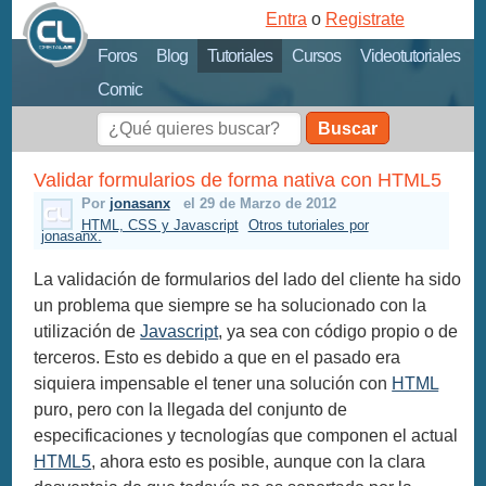
Entra
o
Registrate
Foros
Blog
Tutoriales
Cursos
Videotutoriales
Comic
Buscar
Validar formularios de forma nativa con HTML5
Por
jonasanx
el 29 de Marzo de 2012
HTML, CSS y Javascript
Otros tutoriales por
jonasanx.
La validación de formularios del lado del cliente ha sido
un problema que siempre se ha solucionado con la
utilización de
Javascript
, ya sea con código propio o de
terceros. Esto es debido a que en el pasado era
siquiera impensable el tener una solución con
HTML
puro, pero con la llegada del conjunto de
especificaciones y tecnologías que componen el actual
HTML5
, ahora esto es posible, aunque con la clara