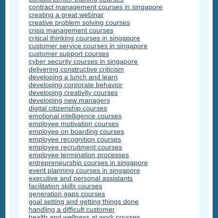
contract management courses in singapore
creating a great webinar
creative problem solving courses
crisis management courses
critical thinking courses in singapore
customer service courses in singapore
customer support courses
cyber security courses in singapore
delivering constructive criticism
developing a lunch and learn
developing corporate behavior
developing creativity courses
developing new managers
digital citizenship courses
emotional intelligence courses
employee motivation courses
employee on boarding courses
employee recognition courses
employee recruitment courses
employee termination processes
entrepreneurship courses in singapore
event planning courses in singapore
executive and personal assistants
facilitation skills courses
generation gaps courses
goal setting and getting things done
handling a difficult customer
health and wellness at work courses