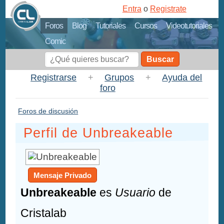
Entra
o
Registrate
Foros
Blog
Tutoriales
Cursos
Videotutoriales
Comic
Buscar
Registrarse
+
Grupos
+
Ayuda del
foro
Foros de discusión
Perfil de Unbreakeable
Mensaje Privado
Unbreakeable
es
Usuario
de
Cristalab