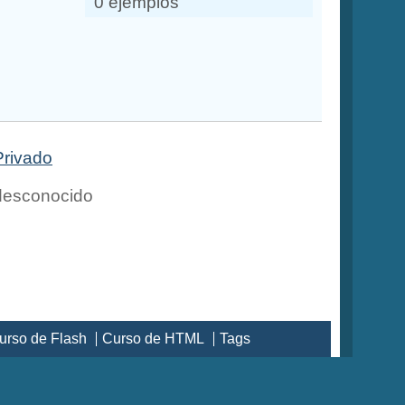
0 ejemplos
Privado
esconocido
urso de Flash
Curso de HTML
Tags