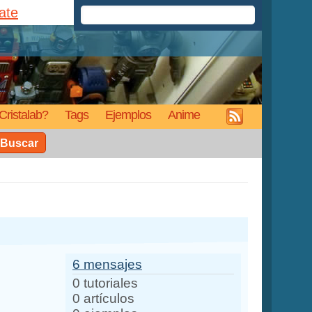
rate
Cristalab?
Tags
Ejemplos
Anime
Buscar
6 mensajes
0 tutoriales
0 artículos