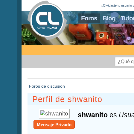
¿Olvidaste tu usuario 
Foros
Blog
Tuto
Foros de discusión
Perfil de shwanito
shwanito
es
Usua
Mensaje Privado