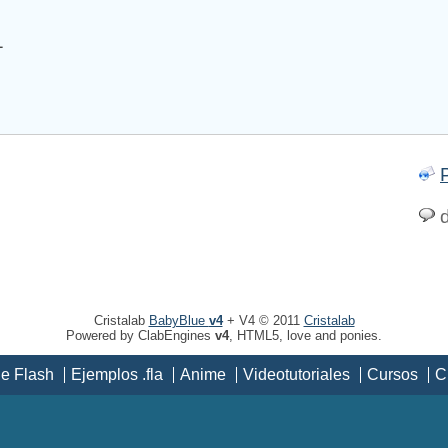
1
d
Cristalab
BabyBlue
v4
+ V4 © 2011
Cristalab
Powered by ClabEngines
v4
, HTML5, love and ponies.
de Flash
Ejemplos .fla
Anime
Videotutoriales
Cursos
C