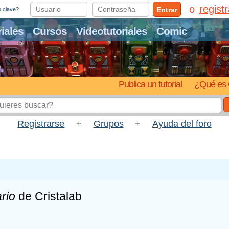
regist
Entrar
o clave?
riales
Cursos
Videotutoriales
Comic
Publica un tutorial
¿Qué es 
Registrarse
+
Grupos
+
Ayuda del foro
rio
de Cristalab