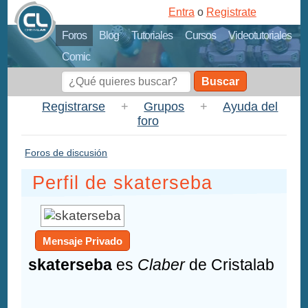
Entra
o
Registrate
Foros
Blog
Tutoriales
Cursos
Videotutoriales
Comic
Buscar
Registrarse
+
Grupos
+
Ayuda del
foro
Foros de discusión
Perfil de skaterseba
Mensaje Privado
skaterseba
es
Claber
de Cristalab