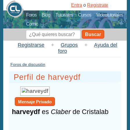
Entra
o
Registrate
Foros
Blog
Tutoriales
Cursos
Videotutoriales
Comic
Buscar
Registrarse
+
Grupos
+
Ayuda del
foro
Foros de discusión
Perfil de harveydf
Mensaje Privado
harveydf
es
Claber
de Cristalab