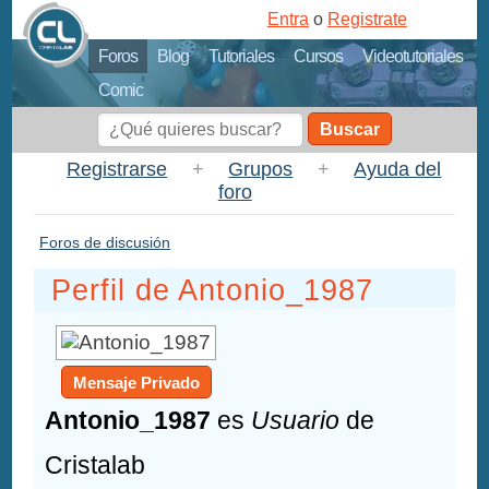
Entra
o
Registrate
Foros
Blog
Tutoriales
Cursos
Videotutoriales
Comic
Buscar
Registrarse
+
Grupos
+
Ayuda del
foro
Foros de discusión
Perfil de Antonio_1987
Mensaje Privado
Antonio_1987
es
Usuario
de
Cristalab