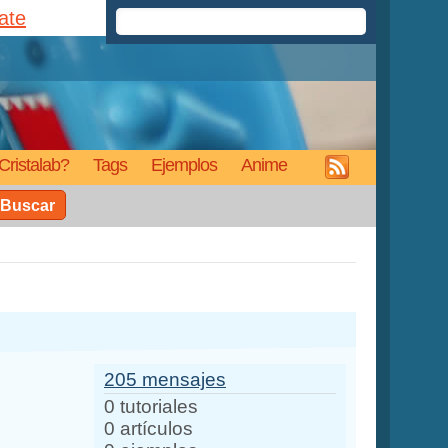
rate
Cristalab?
Tags
Ejemplos
Anime
Buscar
205 mensajes
0 tutoriales
0 artículos