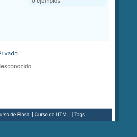
0 ejemplos
Privado
esconocido
urso de Flash
Curso de HTML
Tags