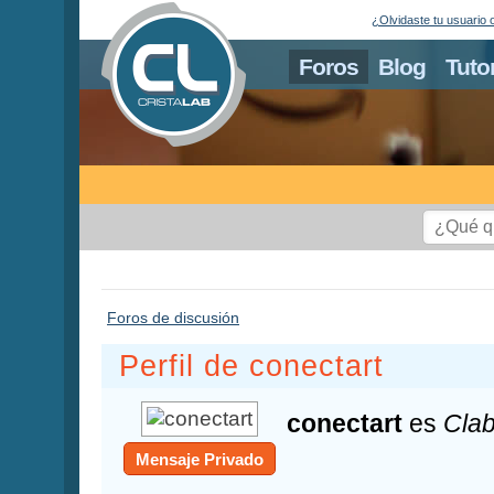
¿Olvidaste tu usuario 
Foros
Blog
Tuto
Foros de discusión
Perfil de conectart
conectart
es
Clab
Mensaje Privado