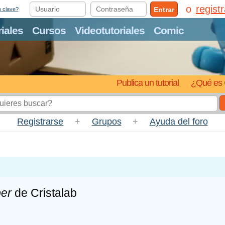
regist
Entrar
o clave?
riales
Cursos
Videotutoriales
Comic
Publica un tutorial
¿Qué es 
Registrarse
+
Grupos
+
Ayuda del foro
er
de Cristalab