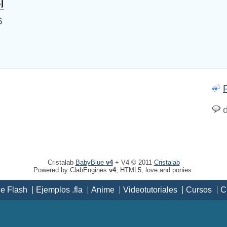
l
6
d
Cristalab
BabyBlue
v4
+ V4 © 2011
Cristalab
Powered by ClabEngines
v4
, HTML5, love and ponies.
de Flash
Ejemplos .fla
Anime
Videotutoriales
Cursos
C