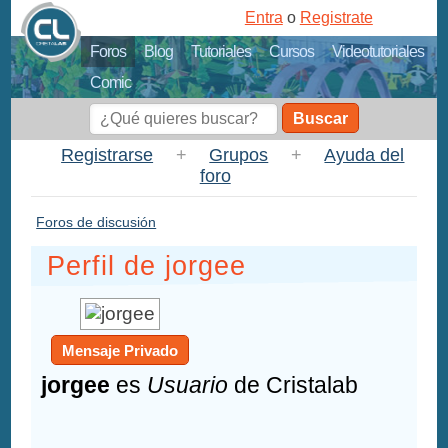
Entra
o
Registrate
Foros
Blog
Tutoriales
Cursos
Videotutoriales
Comic
Buscar
Registrarse
+
Grupos
+
Ayuda del
foro
Foros de discusión
Perfil de jorgee
Mensaje Privado
jorgee
es
Usuario
de Cristalab