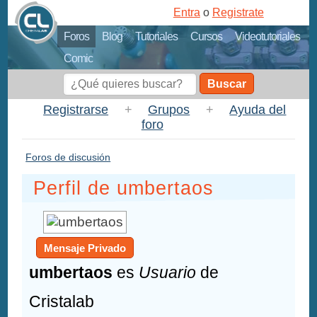
Entra
o
Registrate
Foros
Blog
Tutoriales
Cursos
Videotutoriales
Comic
Buscar
Registrarse
+
Grupos
+
Ayuda del
foro
Foros de discusión
Perfil de umbertaos
Mensaje Privado
umbertaos
es
Usuario
de
Cristalab