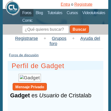
Entra
o
Registrate
Foros
Blog
Tutoriales
Cursos
Videotutoriales
Comic
Buscar
Registrarse
+
Grupos
+
Ayuda del
foro
Foros de discusión
Perfil de Gadget
Mensaje Privado
Gadget
es
Usuario
de Cristalab