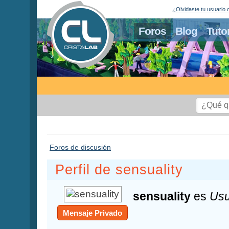
¿Olvidaste tu usuario 
Foros
Blog
Tuto
Foros de discusión
Perfil de sensuality
sensuality
es
Usu
Mensaje Privado