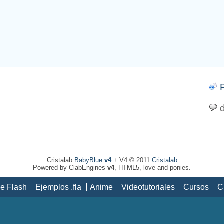
d
Cristalab
BabyBlue
v4
+ V4 © 2011
Cristalab
Powered by ClabEngines
v4
, HTML5, love and ponies.
de Flash
Ejemplos .fla
Anime
Videotutoriales
Cursos
C