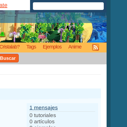
rate
Cristalab?
Tags
Ejemplos
Anime
Buscar
1 mensajes
0 tutoriales
0 artículos