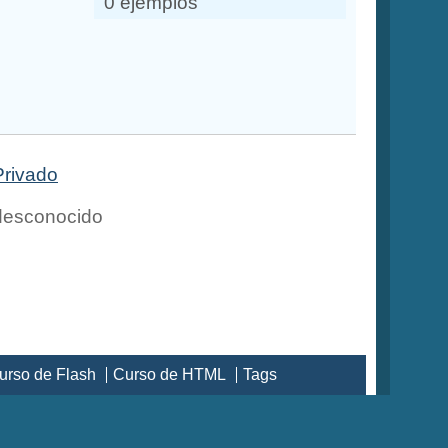
0 ejemplos
Privado
esconocido
urso de Flash
Curso de HTML
Tags