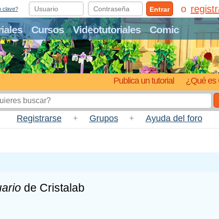
regist
Entrar
o clave?
riales
Cursos
Videotutoriales
Comic
Publica un tutorial
¿Qué es 
Registrarse
+
Grupos
+
Ayuda del foro
ario
de Cristalab