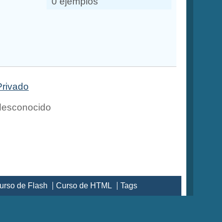
0 ejemplos
Privado
esconocido
urso de Flash
Curso de HTML
Tags