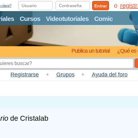
regist
Entrar
o clave?
riales
Cursos
Videotutoriales
Comic
Publica un tutorial
¿Qué es 
Registrarse
+
Grupos
+
Ayuda del foro
rio
de Cristalab