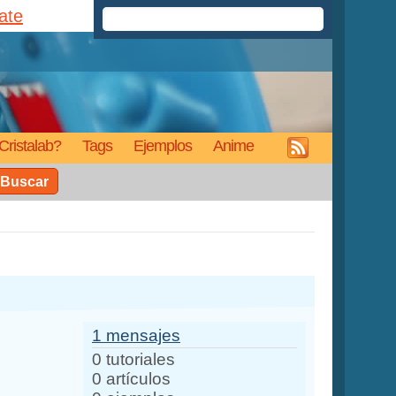
rate
Cristalab?
Tags
Ejemplos
Anime
Buscar
1 mensajes
0 tutoriales
0 artículos