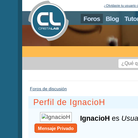
¿Olvidaste tu usuario 
Foros
Blog
Tuto
Foros de discusión
Perfil de IgnacioH
IgnacioH
es
Usua
Mensaje Privado