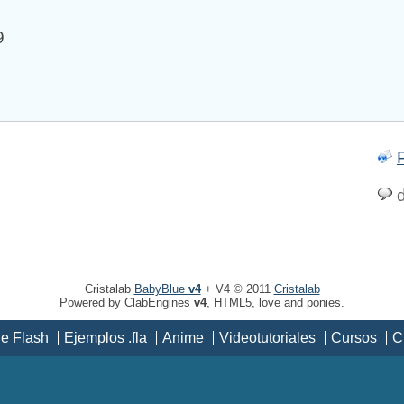
9
d
Cristalab
BabyBlue
v4
+ V4 © 2011
Cristalab
Powered by ClabEngines
v4
, HTML5, love and ponies.
de Flash
Ejemplos .fla
Anime
Videotutoriales
Cursos
C