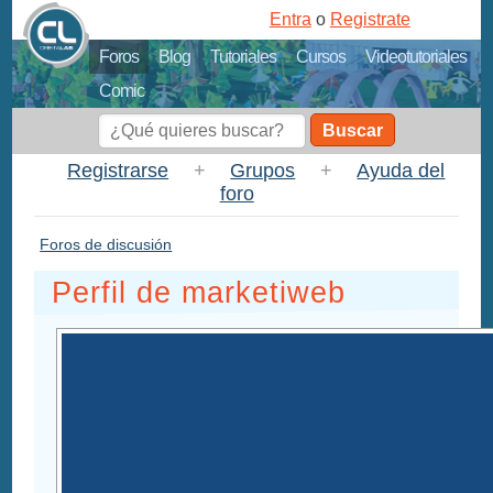
Entra
o
Registrate
Foros
Blog
Tutoriales
Cursos
Videotutoriales
Comic
Buscar
Registrarse
+
Grupos
+
Ayuda del
foro
Foros de discusión
Perfil de marketiweb