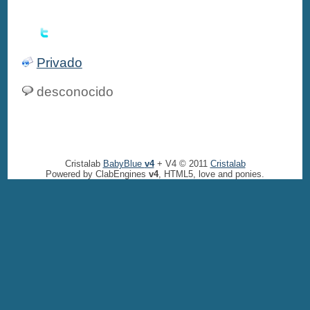
Privado
desconocido
Cristalab
BabyBlue
v4
+ V4 © 2011
Cristalab
Powered by ClabEngines
v4
, HTML5, love and ponies.