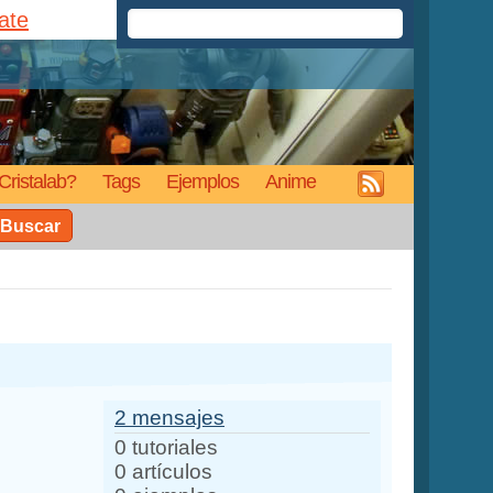
rate
Cristalab?
Tags
Ejemplos
Anime
Buscar
2 mensajes
0 tutoriales
0 artículos