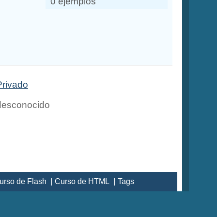
0 ejemplos
Privado
esconocido
urso de Flash
Curso de HTML
Tags