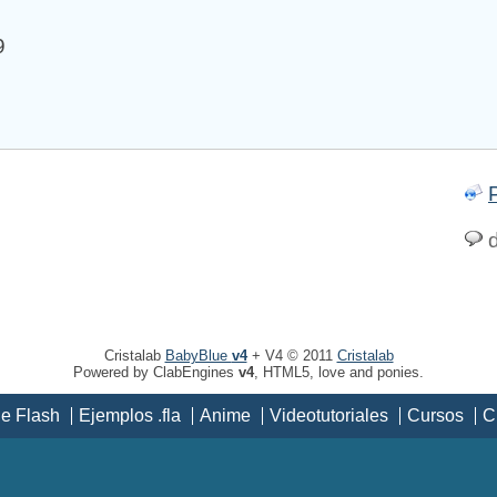
9
d
Cristalab
BabyBlue
v4
+ V4 © 2011
Cristalab
Powered by ClabEngines
v4
, HTML5, love and ponies.
de Flash
Ejemplos .fla
Anime
Videotutoriales
Cursos
C