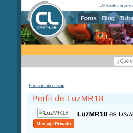
¿Olvidaste tu usuario 
Foros
Blog
Tuto
Foros de discusión
Perfil de LuzMR18
LuzMR18
es
Usua
Mensaje Privado