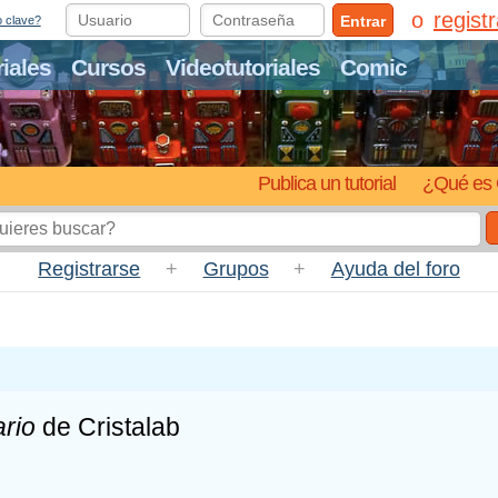
regist
Entrar
o clave?
riales
Cursos
Videotutoriales
Comic
Publica un tutorial
¿Qué es 
Registrarse
+
Grupos
+
Ayuda del foro
rio
de Cristalab