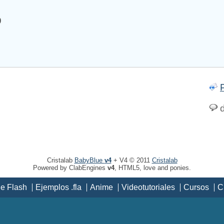
9
d
Cristalab
BabyBlue
v4
+ V4 © 2011
Cristalab
Powered by ClabEngines
v4
, HTML5, love and ponies.
de Flash
Ejemplos .fla
Anime
Videotutoriales
Cursos
C