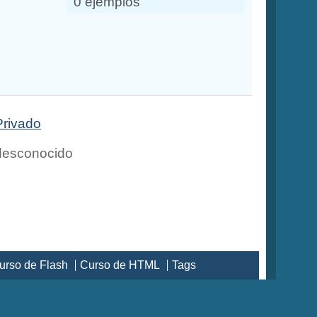
0 ejemplos
Privado
esconocido
urso de Flash
Curso de HTML
Tags