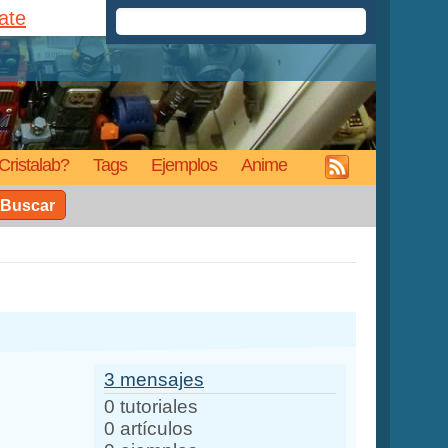
rate
Cristalab?
Tags
Ejemplos
Anime
Buscar
3 mensajes
0 tutoriales
0 artículos