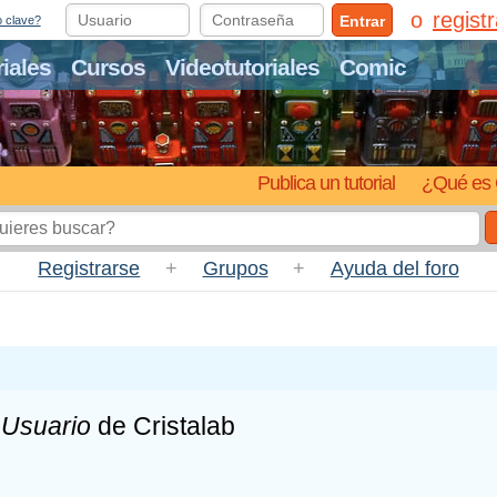
regist
Entrar
o clave?
riales
Cursos
Videotutoriales
Comic
Publica un tutorial
¿Qué es 
Registrarse
+
Grupos
+
Ayuda del foro
s
Usuario
de Cristalab