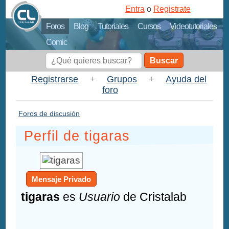
Entra
o
Registrate
Foros
Blog
Tutoriales
Cursos
Videotutoriales
Comic
Buscar
Registrarse
+
Grupos
+
Ayuda del
foro
Foros de discusión
Perfil de tigaras
Mensaje Privado
tigaras
es
Usuario
de Cristalab