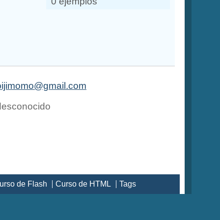
0 ejemplos
pijimomo@gmail.com
esconocido
urso de Flash
Curso de HTML
Tags