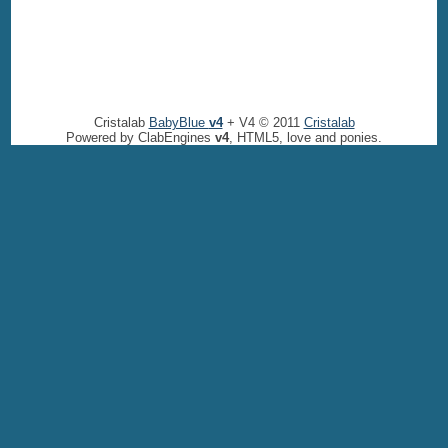
Cristalab
BabyBlue
v4
+ V4 © 2011
Cristalab
Powered by ClabEngines
v4
, HTML5, love and ponies.