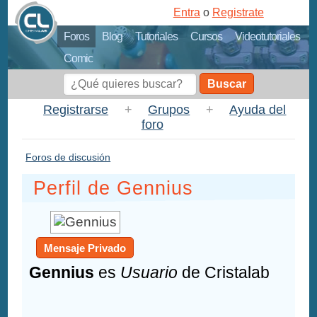
Entra
o
Registrate
Foros
Blog
Tutoriales
Cursos
Videotutoriales
Comic
Buscar
Registrarse
+
Grupos
+
Ayuda del
foro
Foros de discusión
Perfil de Gennius
Mensaje Privado
Gennius
es
Usuario
de Cristalab