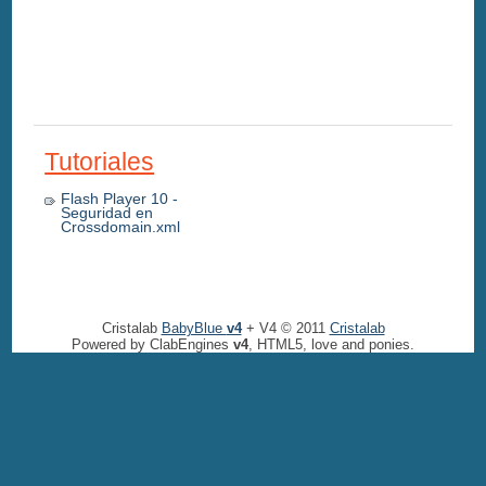
Tutoriales
Flash Player 10 -
Seguridad en
Crossdomain.xml
Cristalab
BabyBlue
v4
+ V4 © 2011
Cristalab
Powered by ClabEngines
v4
, HTML5, love and ponies.