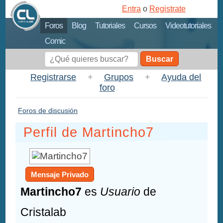
Entra
o
Registrate
Foros
Blog
Tutoriales
Cursos
Videotutoriales
Comic
Buscar
Registrarse
+
Grupos
+
Ayuda del
foro
Foros de discusión
Perfil de Martincho7
Mensaje Privado
Martincho7
es
Usuario
de
Cristalab