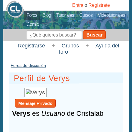
Entra
o
Registrate
Foros
Blog
Tutoriales
Cursos
Videotutoriales
Comic
Buscar
Registrarse
+
Grupos
+
Ayuda del
foro
Foros de discusión
Perfil de Verys
Mensaje Privado
Verys
es
Usuario
de Cristalab