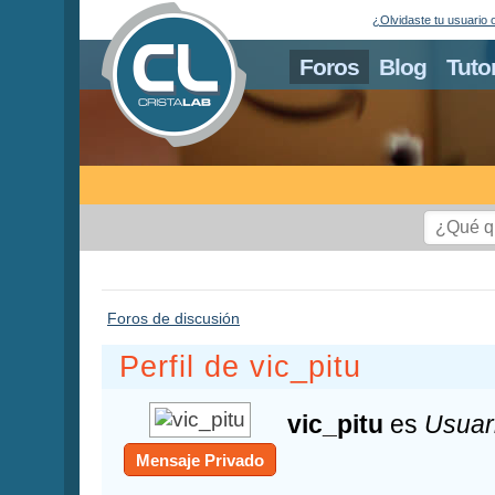
¿Olvidaste tu usuario 
Foros
Blog
Tuto
Foros de discusión
Perfil de vic_pitu
vic_pitu
es
Usuar
Mensaje Privado