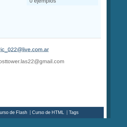
0 ejemplos
vic_022@live.com.ar
losttower.las22@gmail.com
urso de Flash
Curso de HTML
Tags