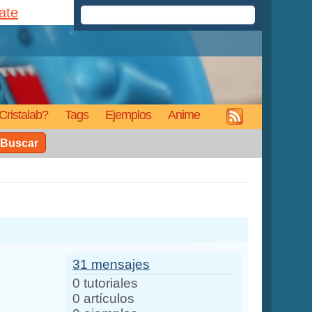
rate
Cristalab?
Tags
Ejemplos
Anime
Buscar
31 mensajes
0 tutoriales
0 artículos