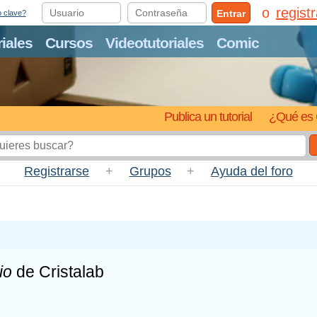
regist
Entrar
o clave?
riales
Cursos
Videotutoriales
Comic
Publica un tutorial
¿Qué es 
Registrarse
+
Grupos
+
Ayuda del foro
io
de Cristalab