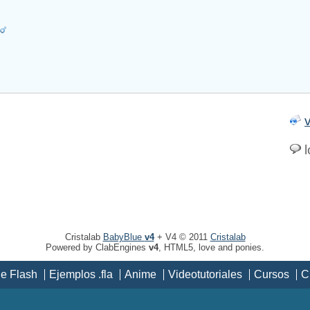
Cristalab
BabyBlue
v4
+ V4 © 2011
Cristalab
Powered by ClabEngines
v4
, HTML5, love and ponies.
de Flash
Ejemplos .fla
Anime
Videotutoriales
Cursos
C