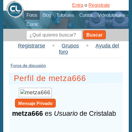
Entra
o
Registrate
Foros
Blog
Tutoriales
Cursos
Videotutoriales
Comic
Buscar
Registrarse
+
Grupos
+
Ayuda del
foro
Foros de discusión
Perfil de metza666
Mensaje Privado
metza666
es
Usuario
de Cristalab