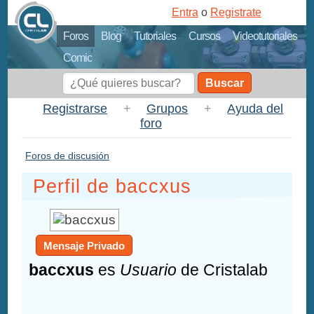
Entra
o
Registrate
Foros
Blog
Tutoriales
Cursos
Videotutoriales
Comic
Buscar
Registrarse
+
Grupos
+
Ayuda del
foro
Foros de discusión
Perfil de baccxus
Mensaje Privado
baccxus
es
Usuario
de Cristalab