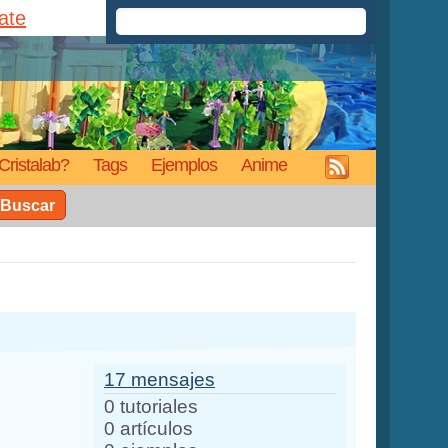
rate
Cristalab?
Tags
Ejemplos
Anime
Buscar
17 mensajes
0 tutoriales
0 artículos