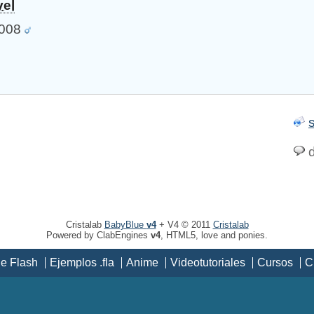
vel
2008
d
Cristalab
BabyBlue
v4
+ V4 © 2011
Cristalab
Powered by ClabEngines
v4
, HTML5, love and ponies.
de Flash
Ejemplos .fla
Anime
Videotutoriales
Cursos
C