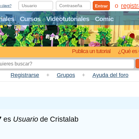
regist
Entrar
o clave?
riales
Cursos
Videotutoriales
Comic
Publica un tutorial
¿Qué es 
Registrarse
+
Grupos
+
Ayuda del foro
7
es
Usuario
de Cristalab