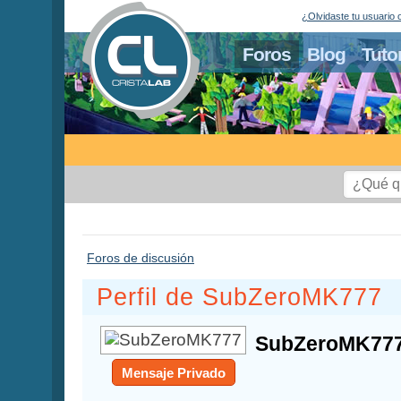
¿Olvidaste tu usuario 
Foros
Blog
Tuto
Foros de discusión
Perfil de SubZeroMK777
SubZeroMK77
Mensaje Privado