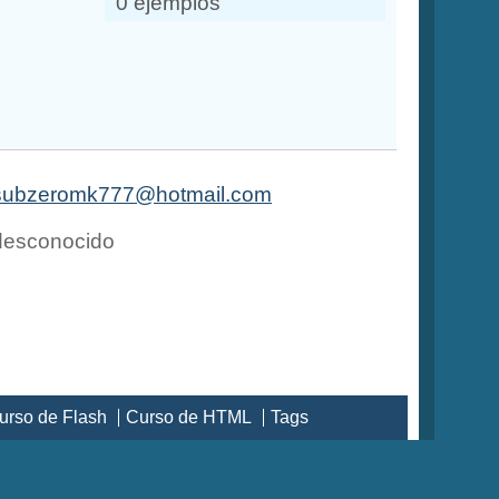
0 ejemplos
subzeromk777@hotmail.com
esconocido
urso de Flash
Curso de HTML
Tags