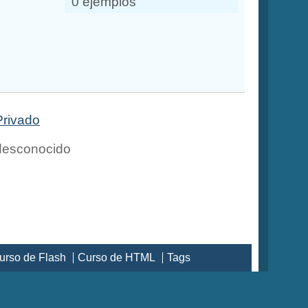
0 ejemplos
Privado
esconocido
urso de Flash
Curso de HTML
Tags