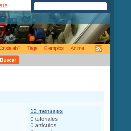
rate
Cristalab?
Tags
Ejemplos
Anime
Buscar
12 mensajes
0 tutoriales
0 artículos