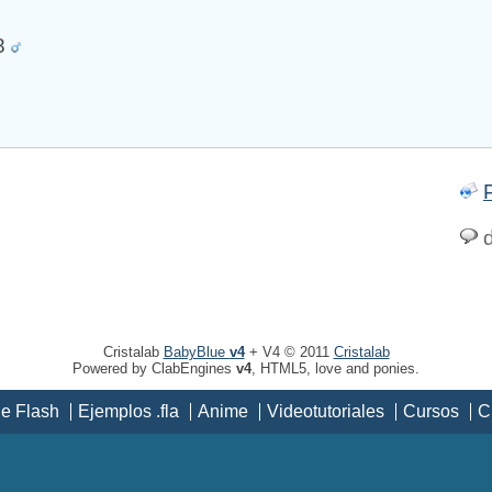
08
d
Cristalab
BabyBlue
v4
+ V4 © 2011
Cristalab
Powered by ClabEngines
v4
, HTML5, love and ponies.
de Flash
Ejemplos .fla
Anime
Videotutoriales
Cursos
C