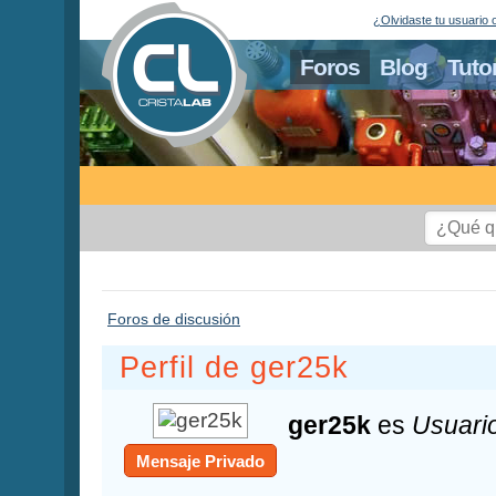
¿Olvidaste tu usuario 
Foros
Blog
Tuto
Foros de discusión
Perfil de ger25k
ger25k
es
Usuari
Mensaje Privado