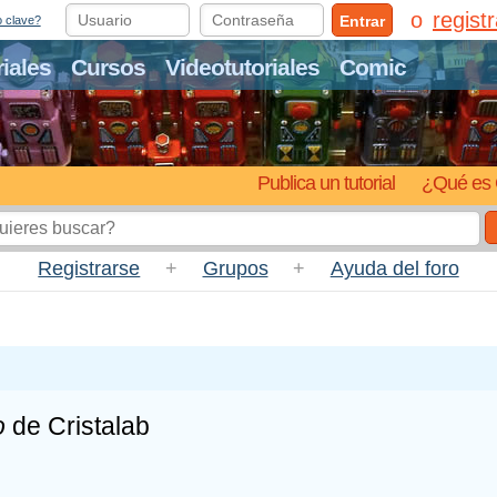
regist
Entrar
o clave?
riales
Cursos
Videotutoriales
Comic
Publica un tutorial
¿Qué es 
Registrarse
+
Grupos
+
Ayuda del foro
o
de Cristalab