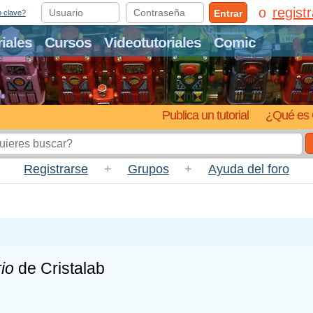
regist
Entrar
o clave?
riales
Cursos
Videotutoriales
Comic
Publica un tutorial
¿Qué es 
Registrarse
+
Grupos
+
Ayuda del foro
io
de Cristalab