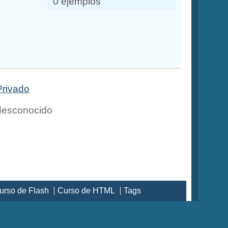
0 ejemplos
Privado
esconocido
urso de Flash
Curso de HTML
Tags