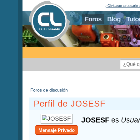
¿Olvidaste tu usuario 
Foros
Blog
Tuto
Foros de discusión
Perfil de JOSESF
JOSESF
es
Usuar
Mensaje Privado