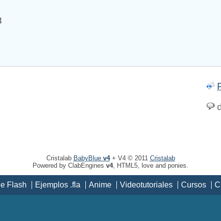
8
d
Cristalab
BabyBlue
v4
+ V4 © 2011
Cristalab
Powered by ClabEngines
v4
, HTML5, love and ponies.
de Flash
Ejemplos .fla
Anime
Videotutoriales
Cursos
C