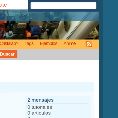
rate
Cristalab?
Tags
Ejemplos
Anime
Buscar
2 mensajes
0 tutoriales
0 artículos